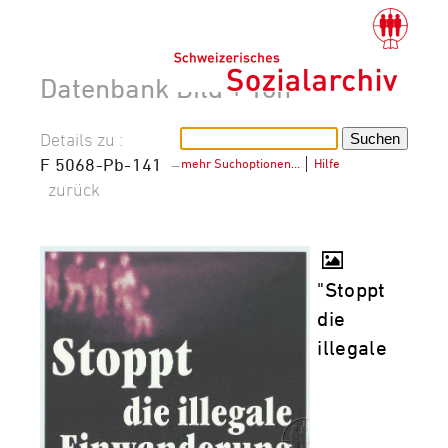
Datenbank Bild + Ton
Details zu :
F 5068-Pb-141
–
mehr Suchoptionen…
│
Hilfe
zurück
"Stoppt
die
illegale