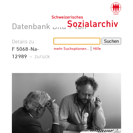
Datenbank Bild + Ton
Details zu :
F 5068-Na-
mehr Suchoptionen…
│
Hilfe
12989
–
zurück