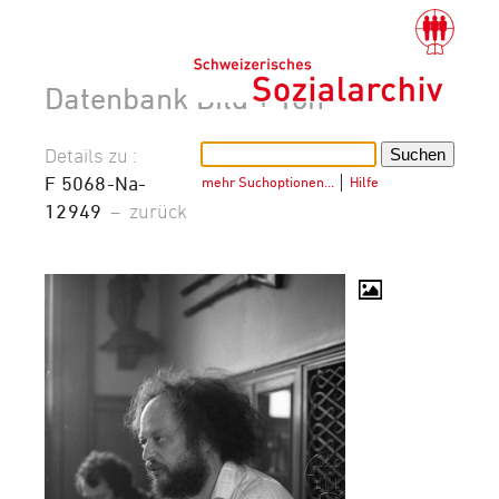
Datenbank Bild + Ton
Details zu :
F 5068-Na-
mehr Suchoptionen…
│
Hilfe
12949
–
zurück