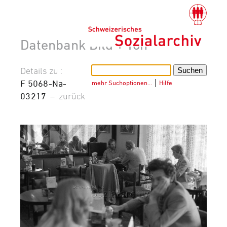
Datenbank Bild + Ton
Details zu :
F 5068-Na-
mehr Suchoptionen…
│
Hilfe
03217
–
zurück