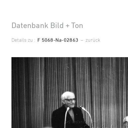
Datenbank Bild + Ton
Details zu :
F 5068-Na-02863
–
zurück