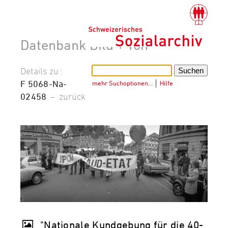
Datenbank Bild + Ton
Details zu :
F 5068-Na-
mehr Suchoptionen…
│
Hilfe
02458
–
zurück
"Nationale Kundgebung für die 40-