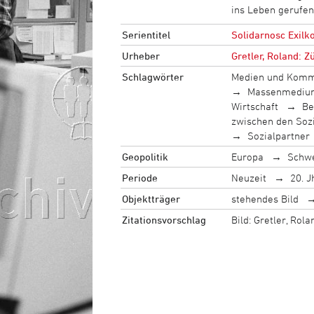
ins Leben gerufe
Serientitel
Solidarnosc Exil
Urheber
Gretler, Roland: Z
Schlagwörter
Medien und Komm
Massenmediu
Wirtschaft
Be
zwischen den Soz
Sozialpartner
Geopolitik
Europa
Schw
Periode
Neuzeit
20. J
Objektträger
stehendes Bild
Zitationsvorschlag
Bild: Gretler, Ro