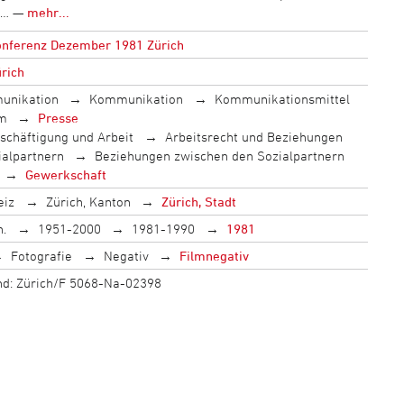
n… —
mehr...
konferenz Dezember 1981 Zürich
ürich
unikation
Kommunikation
Kommunikationsmittel
m
Presse
schäftigung und Arbeit
Arbeitsrecht und Beziehungen
ialpartnern
Beziehungen zwischen den Sozialpartnern
Gewerkschaft
eiz
Zürich, Kanton
Zürich, Stadt
h.
1951-2000
1981-1990
1981
Fotografie
Negativ
Filmnegativ
land: Zürich/F 5068-Na-02398