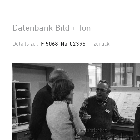
Datenbank Bild + Ton
Details zu :
F 5068-Na-02395
–
zurück