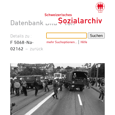
Datenbank Bild + Ton
Details zu :
F 5068-Na-
mehr Suchoptionen…
│
Hilfe
02162
–
zurück