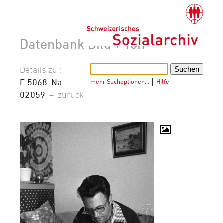
Datenbank Bild + Ton
Details zu :
F 5068-Na-
mehr Suchoptionen…
│
Hilfe
02059
–
zurück