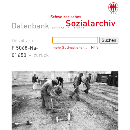
Datenbank Bild + Ton
Details zu :
F 5068-Na-
mehr Suchoptionen…
│
Hilfe
01650
–
zurück