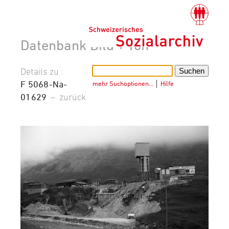
Datenbank Bild + Ton
Details zu :
F 5068-Na-
mehr Suchoptionen…
│
Hilfe
01629
–
zurück