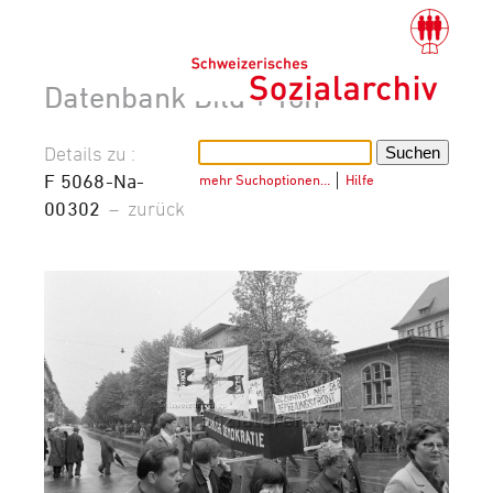
Datenbank Bild + Ton
Details zu :
F 5068-Na-
mehr Suchoptionen…
│
Hilfe
00302
–
zurück