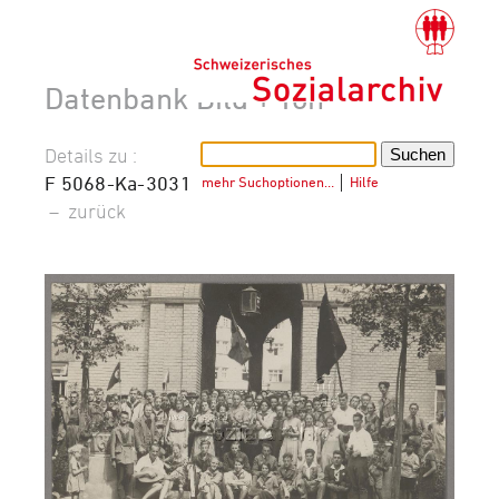
Datenbank Bild + Ton
Details zu :
F 5068-Ka-3031
mehr Suchoptionen…
│
Hilfe
–
zurück