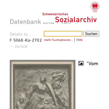
Datenbank Bild + Ton
Details zu :
F 5068-Ka-2702
mehr Suchoptionen…
│
Hilfe
–
zurück
"Vom