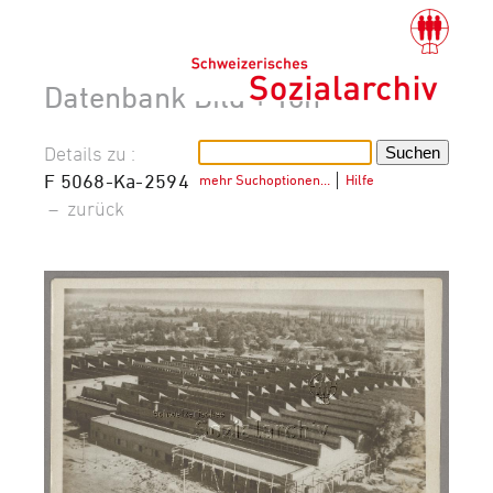
Datenbank Bild + Ton
Details zu :
F 5068-Ka-2594
mehr Suchoptionen…
│
Hilfe
–
zurück