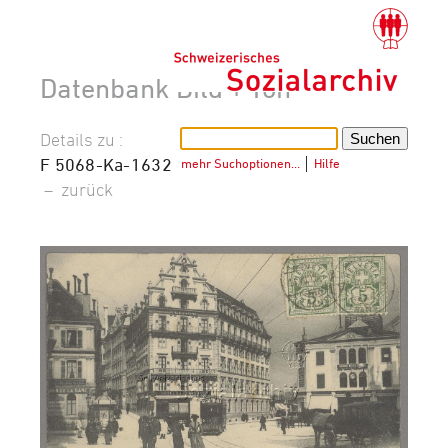
Datenbank Bild + Ton
Details zu :
F 5068-Ka-1632
mehr Suchoptionen…
│
Hilfe
–
zurück