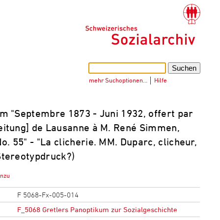
mehr Suchoptionen…
│
Hilfe
m "Septembre 1873 - Juni 1932, offert par
Zeitung] de Lausanne à M. René Simmen,
. 55" - "La clicherie. MM. Duparc, clicheur,
(Stereotypdruck?)
inzu
F 5068-Fx-005-014
F_5068 Gretlers Panoptikum zur Sozialgeschichte