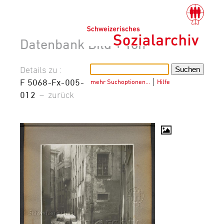
Datenbank Bild + Ton
Details zu :
F 5068-Fx-005-
mehr Suchoptionen…
│
Hilfe
012
–
zurück