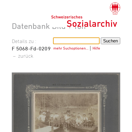
Datenbank Bild + Ton
Details zu :
F 5068-Fd-0209
mehr Suchoptionen…
│
Hilfe
–
zurück