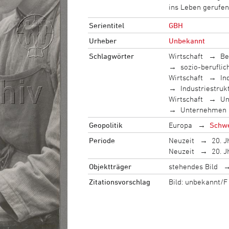
ins Leben gerufe
Serientitel
GBH
Urheber
Unbekannt
Schlagwörter
Wirtschaft
Be
sozio-berufli
Wirtschaft
In
Industriestruk
Wirtschaft
Un
Unternehmen
Geopolitik
Europa
Schw
Periode
Neuzeit
20. J
Neuzeit
20. J
Objektträger
stehendes Bild
Zitationsvorschlag
Bild: unbekannt/