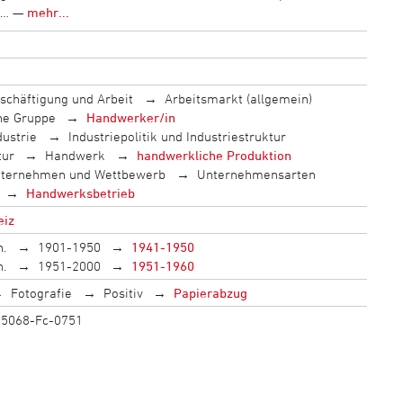
n… —
mehr...
schäftigung und Arbeit
Arbeitsmarkt (allgemein)
che Gruppe
Handwerker/in
dustrie
Industriepolitik und Industriestruktur
tur
Handwerk
handwerkliche Produktion
ternehmen und Wettbewerb
Unternehmensarten
Handwerksbetrieb
eiz
h.
1901-1950
1941-1950
h.
1951-2000
1951-1960
Fotografie
Positiv
Papierabzug
F 5068-Fc-0751