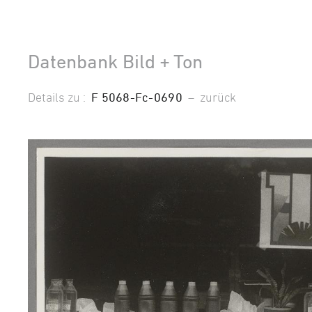
Datenbank Bild + Ton
Details zu :
F 5068-Fc-0690
–
zurück