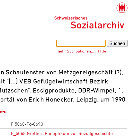
mehr Suchoptionen…
│
Hilfe
in Schaufenster von Metzgereigeschäft (?),
it "[...] VEB Geflügelwirtschaft Bezirk
 Mutzschen", Essigprodukte, DDR-Wimpel, 1.
Portät von Erich Honecker, Leipzig, um 1990
inzu
F 5068-Fc-0690
F_5068 Gretlers Panoptikum zur Sozialgeschichte