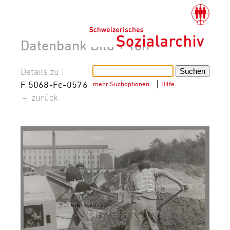
Datenbank Bild + Ton
Details zu :
F 5068-Fc-0576
mehr Suchoptionen…
│
Hilfe
–
zurück