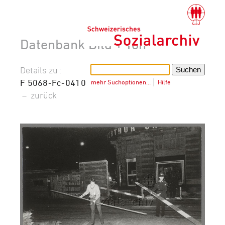
Datenbank Bild + Ton
Details zu :
F 5068-Fc-0410
mehr Suchoptionen…
│
Hilfe
–
zurück