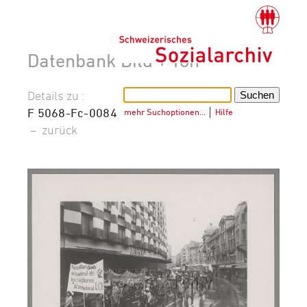
Datenbank Bild + Ton
Details zu :
F 5068-Fc-0084
mehr Suchoptionen…
│
Hilfe
–
zurück