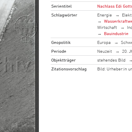
Serientitel
Nachlass Edi Gott
Schlagwörter
Energie
Elekt
Wasserkraftw
Wirtschaft
In
Bauindustrie
Geopolitik
Europa
Schw
Periode
Neuzeit
20. J
Objektträger
stehendes Bild
Zitationsvorschlag
Bild: Urheber:in 