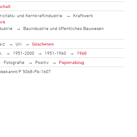
schall
rizitäts- und Kernkraftindustrie
Kraftwerk
erk
dustrie
Bauindustrie und öffentliches Bauwesen
eiz
Uri
Göschenen
h.
1951-2000
1951-1960
1960
Fotografie
Positiv
Papierabzug
unbekannt/F 5068-Fb-1607