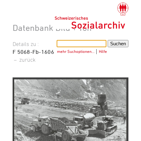
Datenbank Bild + Ton
Details zu :
F 5068-Fb-1606
mehr Suchoptionen…
│
Hilfe
–
zurück