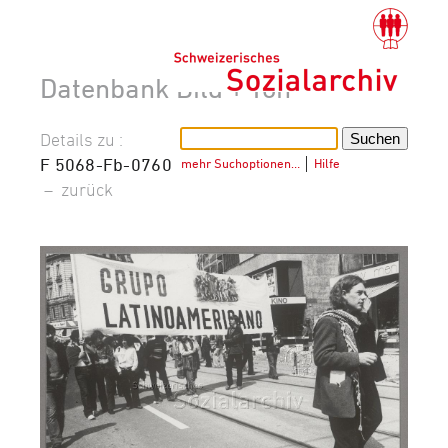
Datenbank Bild + Ton
Details zu :
F 5068-Fb-0760
mehr Suchoptionen…
│
Hilfe
–
zurück