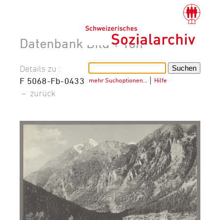
Datenbank Bild + Ton
Details zu :
F 5068-Fb-0433
mehr Suchoptionen…
│
Hilfe
–
zurück