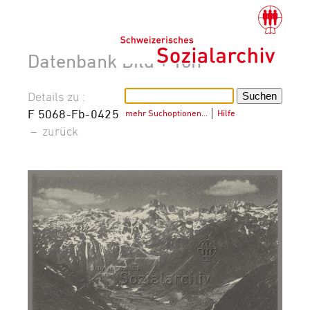
Datenbank Bild + Ton
Details zu :
F 5068-Fb-0425
mehr Suchoptionen…
│
Hilfe
–
zurück