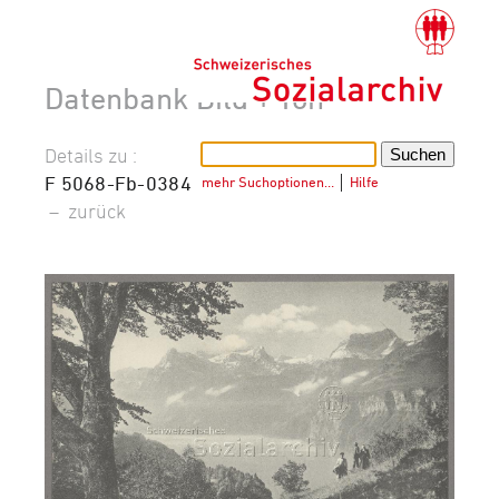
Datenbank Bild + Ton
Details zu :
F 5068-Fb-0384
mehr Suchoptionen…
│
Hilfe
–
zurück