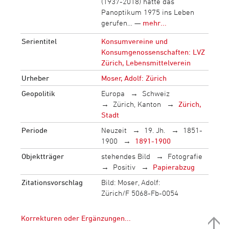
(1937-2018) hatte das
Panoptikum 1975 ins Leben
gerufen… —
mehr...
Serientitel
Konsumvereine und
Konsumgenossenschaften: LVZ
Zürich, Lebensmittelverein
Urheber
Moser, Adolf: Zürich
Geopolitik
Europa
Schweiz
Zürich, Kanton
Zürich,
Stadt
Periode
Neuzeit
19. Jh.
1851-
1900
1891-1900
Objektträger
stehendes Bild
Fotografie
Positiv
Papierabzug
Zitationsvorschlag
Bild: Moser, Adolf:
Zürich/F 5068-Fb-0054
Korrekturen oder Ergänzungen...