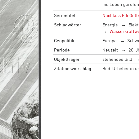
ins Leben gerufe
Serientitel
Nachlass Edi Gott
Schlagwörter
Energie
Elekt
Wasserkraftw
Geopolitik
Europa
Schw
Periode
Neuzeit
20. J
Objektträger
stehendes Bild
Zitationsvorschlag
Bild: Urheber:in 