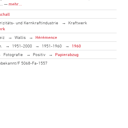
n… —
mehr...
schall
rizitäts- und Kernkraftindustrie
Kraftwerk
erk
eiz
Wallis
Hérémence
h.
1951-2000
1951-1960
1960
Fotografie
Positiv
Papierabzug
unbekannt/F 5068-Fa-1557