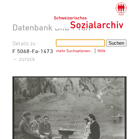
Datenbank Bild + Ton
Details zu :
F 5068-Fa-1473
mehr Suchoptionen…
│
Hilfe
–
zurück