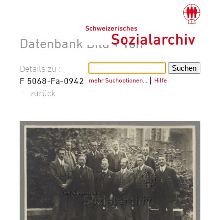
Datenbank Bild + Ton
Details zu :
F 5068-Fa-0942
mehr Suchoptionen…
│
Hilfe
–
zurück