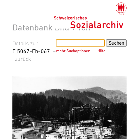
Datenbank Bild + Ton
Details zu :
F 5067-Fb-067
–
mehr Suchoptionen…
│
Hilfe
zurück