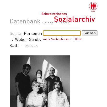
Datenbank Bild + Ton
Suche:
Personen
→ Weber-Strub,
mehr Suchoptionen…
│
Hilfe
Käthi
–
zurück