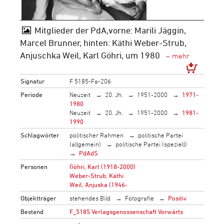
Mitglieder der PdA,vorne: Marili Jäggin,
Marcel Brunner, hinten: Käthi Weber-Strub,
Anjuschka Weil, Karl Göhri, um 1980
Signatur
F 5185-Fa-206
Periode
Neuzeit
20. Jh.
1951-2000
1971-
1980
Neuzeit
20. Jh.
1951-2000
1981-
1990
Schlagwörter
politischer Rahmen
politische Partei
(allgemein)
politische Partei (speziell)
PdAdS
Personen
Göhri, Karl (1918-2000)
Weber-Strub, Käthi
Weil, Anjuska (1946-
Objektträger
stehendes Bild
Fotografie
Positiv
Bestand
F_5185 Verlagsgenossenschaft Vorwärts