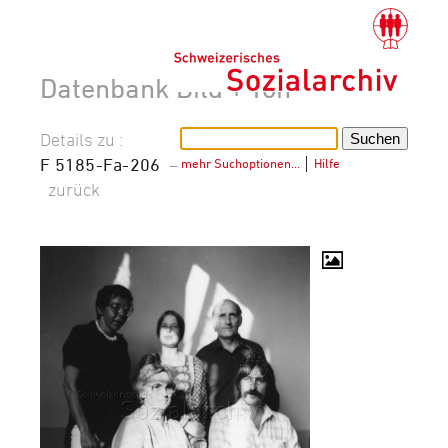
Datenbank Bild + Ton
Details zu :
F 5185-Fa-206
–
mehr Suchoptionen…
│
Hilfe
zurück