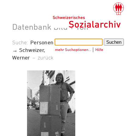
Datenbank Bild + Ton
Suche:
Personen
→ Schweizer,
mehr Suchoptionen…
│
Hilfe
Werner
–
zurück