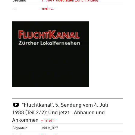
Bestand
F_9049 Videoladen Zürich [Video]
→
mehr…
"Fluchtkanal", 5. Sendung vom 4. Juli
1988 (Teil 2/2): Und jetzt - Abhauen und
Ankommen
Signatur
Vid V_027