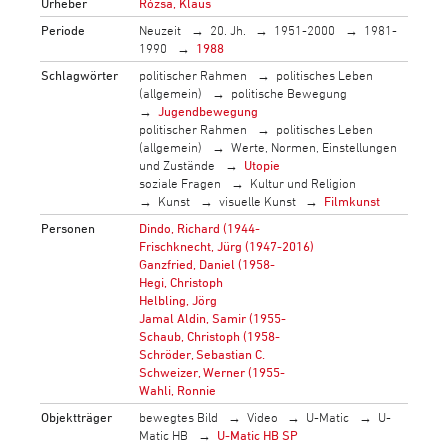
Urheber
Rózsa, Klaus
Periode
Neuzeit
20. Jh.
1951-2000
1981-
1990
1988
Schlagwörter
politischer Rahmen
politisches Leben
(allgemein)
politische Bewegung
Jugendbewegung
politischer Rahmen
politisches Leben
(allgemein)
Werte, Normen, Einstellungen
und Zustände
Utopie
soziale Fragen
Kultur und Religion
Kunst
visuelle Kunst
Filmkunst
Personen
Dindo, Richard (1944-
Frischknecht, Jürg (1947-2016)
Ganzfried, Daniel (1958-
Hegi, Christoph
Helbling, Jörg
Jamal Aldin, Samir (1955-
Schaub, Christoph (1958-
Schröder, Sebastian C.
Schweizer, Werner (1955-
Wahli, Ronnie
Objektträger
bewegtes Bild
Video
U-Matic
U-
Matic HB
U-Matic HB SP