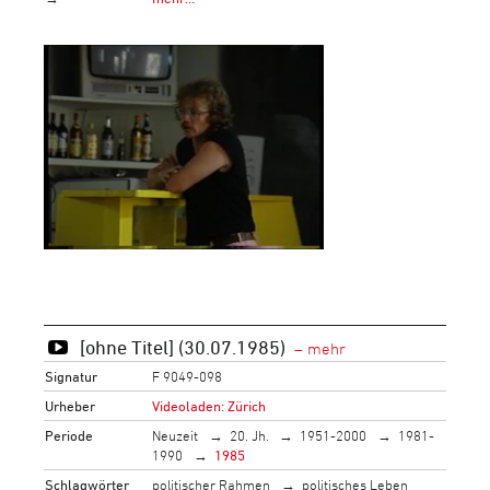
[ohne Titel] (30.07.1985)
Signatur
F 9049-098
Urheber
Videoladen: Zürich
Periode
Neuzeit
20. Jh.
1951-2000
1981-
1990
1985
Schlagwörter
politischer Rahmen
politisches Leben