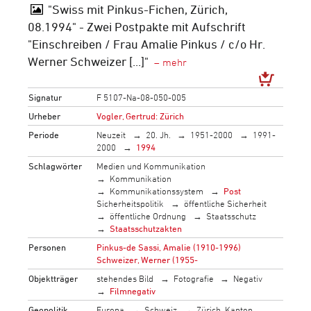
"Swiss mit Pinkus-Fichen, Zürich,
08.1994" - Zwei Postpakte mit Aufschrift
"Einschreiben / Frau Amalie Pinkus / c/o Hr.
Werner Schweizer [...]"
Signatur
F 5107-Na-08-050-005
Urheber
Vogler, Gertrud: Zürich
Periode
Neuzeit
20. Jh.
1951-2000
1991-
2000
1994
Schlagwörter
Medien und Kommunikation
Kommunikation
Kommunikationssystem
Post
Sicherheitspolitik
öffentliche Sicherheit
öffentliche Ordnung
Staatsschutz
Staatsschutzakten
Personen
Pinkus-de Sassi, Amalie (1910-1996)
Schweizer, Werner (1955-
Objektträger
stehendes Bild
Fotografie
Negativ
Filmnegativ
Geopolitik
Europa
Schweiz
Zürich, Kanton