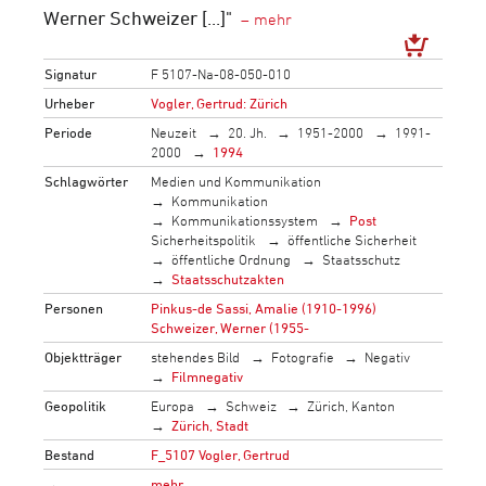
Werner Schweizer [...]"
Signatur
F 5107-Na-08-050-010
Urheber
Vogler, Gertrud: Zürich
Periode
Neuzeit
20. Jh.
1951-2000
1991-
2000
1994
Schlagwörter
Medien und Kommunikation
Kommunikation
Kommunikationssystem
Post
Sicherheitspolitik
öffentliche Sicherheit
öffentliche Ordnung
Staatsschutz
Staatsschutzakten
Personen
Pinkus-de Sassi, Amalie (1910-1996)
Schweizer, Werner (1955-
Objektträger
stehendes Bild
Fotografie
Negativ
Filmnegativ
Geopolitik
Europa
Schweiz
Zürich, Kanton
Zürich, Stadt
Bestand
F_5107 Vogler, Gertrud
→
mehr…