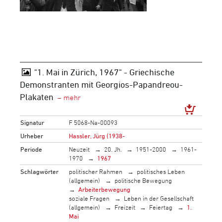
"1. Mai in Zürich, 1967" - Griechische
Demonstranten mit Georgios-Papandreou-
Plakaten
Signatur
F 5068-Na-00093
Urheber
Hassler, Jürg (1938-
Periode
Neuzeit
20. Jh.
1951-2000
1961-
1970
1967
Schlagwörter
politischer Rahmen
politisches Leben
(allgemein)
politische Bewegung
Arbeiterbewegung
soziale Fragen
Leben in der Gesellschaft
(allgemein)
Freizeit
Feiertag
1.
Mai