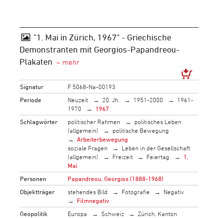
"1. Mai in Zürich, 1967" - Griechische
Demonstranten mit Georgios-Papandreou-
Plakaten
Signatur
F 5068-Na-00193
Periode
Neuzeit
20. Jh.
1951-2000
1961-
1970
1967
Schlagwörter
politischer Rahmen
politisches Leben
(allgemein)
politische Bewegung
Arbeiterbewegung
soziale Fragen
Leben in der Gesellschaft
(allgemein)
Freizeit
Feiertag
1.
Mai
Personen
Papandreou, Georgios (1888-1968)
Objektträger
stehendes Bild
Fotografie
Negativ
Filmnegativ
Geopolitik
Europa
Schweiz
Zürich, Kanton