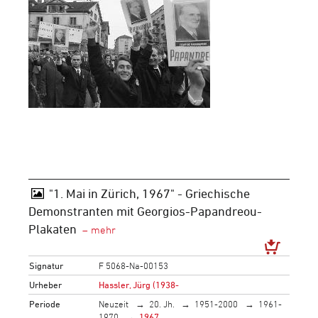
"1. Mai in Zürich, 1967" - Griechische
Demonstranten mit Georgios-Papandreou-
Plakaten
Signatur
F 5068-Na-00153
Urheber
Hassler, Jürg (1938-
Periode
Neuzeit
20. Jh.
1951-2000
1961-
1970
1967