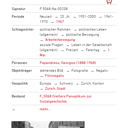
Signatur
F 5068-Na-00208
Periode
Neuzeit
20. Jh.
1951-2000
1961-
1970
1967
Schlagwörter
politischer Rahmen
politisches Leben
(allgemein)
politische Bewegung
Arbeiterbewegung
soziale Fragen
Leben in der Gesellschaft
(allgemein)
Freizeit
Feiertag
1.
Mai
Personen
Papandreou, Georgios (1888-1968)
Objektträger
stehendes Bild
Fotografie
Negativ
Filmnegativ
Geopolitik
Europa
Schweiz
Zürich, Kanton
Zürich, Stadt
Bestand
F_5068 Gretlers Panoptikum zur
Sozialgeschichte
→
mehr…