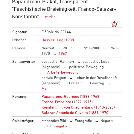
Papandreou-Plakat, Transparent
"Faschistische Dreieinigkeit: Franco-Salazar-
Konstantin"
Signatur
F 5068-Na-00144
Urheber
Hassler, Jürg (1938-
Periode
Neuzeit
20. Jh.
1951-2000
1961-
1970
1967
Schlagwörter
politischer Rahmen
politisches Leben
(allgemein)
politische Bewegung
Arbeiterbewegung
soziale Fragen
Leben in der Gesellschaft
(allgemein)
Freizeit
Feiertag
1.
Mai
Personen
Papandreou, Georgios (1888-1968)
Franco, Francisco (1892-1975)
Konstantin II. von Griechenland (1940-2023)
Salazar, António de Oliveira (1889-1970)
Objektträger
stehendes Bild
Fotografie
Negativ
Filmnegativ
Geopolitik
Europa
Schweiz
Zürich, Kanton