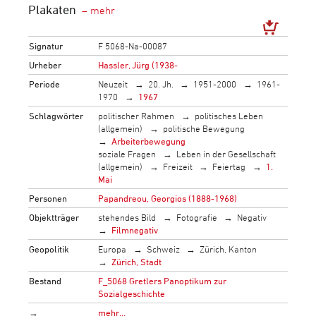
Plakaten
Signatur
F 5068-Na-00087
Urheber
Hassler, Jürg (1938-
Periode
Neuzeit
20. Jh.
1951-2000
1961-
1970
1967
Schlagwörter
politischer Rahmen
politisches Leben
(allgemein)
politische Bewegung
Arbeiterbewegung
soziale Fragen
Leben in der Gesellschaft
(allgemein)
Freizeit
Feiertag
1.
Mai
Personen
Papandreou, Georgios (1888-1968)
Objektträger
stehendes Bild
Fotografie
Negativ
Filmnegativ
Geopolitik
Europa
Schweiz
Zürich, Kanton
Zürich, Stadt
Bestand
F_5068 Gretlers Panoptikum zur
Sozialgeschichte
→
mehr…