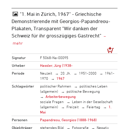
"1. Mai in Zürich, 1967" - Griechische
Demonstrierende mit Georgios-Papandreou-
Plakaten, Transparent "Wir danken der
Schweiz für ihr grosszügiges Gastrecht"
Signatur
F 5068-Na-00095
Urheber
Hassler, Jürg (1938-
Periode
Neuzeit
20. Jh.
1951-2000
1961-
1970
1967
Schlagwörter
politischer Rahmen
politisches Leben
(allgemein)
politische Bewegung
Arbeiterbewegung
soziale Fragen
Leben in der Gesellschaft
(allgemein)
Freizeit
Feiertag
1.
Mai
Personen
Papandreou, Georgios (1888-1968)
Objektträger
stehendes Bild
Fotografie
Negativ