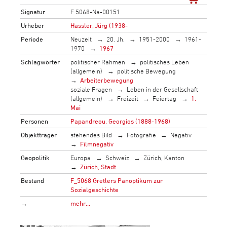
Signatur
F 5068-Na-00151
Urheber
Hassler, Jürg (1938-
Periode
Neuzeit
20. Jh.
1951-2000
1961-
1970
1967
Schlagwörter
politischer Rahmen
politisches Leben
(allgemein)
politische Bewegung
Arbeiterbewegung
soziale Fragen
Leben in der Gesellschaft
(allgemein)
Freizeit
Feiertag
1.
Mai
Personen
Papandreou, Georgios (1888-1968)
Objektträger
stehendes Bild
Fotografie
Negativ
Filmnegativ
Geopolitik
Europa
Schweiz
Zürich, Kanton
Zürich, Stadt
Bestand
F_5068 Gretlers Panoptikum zur
Sozialgeschichte
→
mehr…