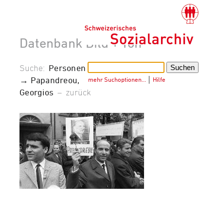
Datenbank Bild + Ton
Suche:
Personen
→ Papandreou,
mehr Suchoptionen…
│
Hilfe
Georgios
–
zurück