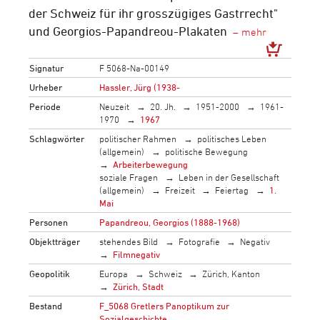
der Schweiz für ihr grosszügiges Gastrrecht"
und Georgios-Papandreou-Plakaten
Signatur
F 5068-Na-00149
Urheber
Hassler, Jürg (1938-
Periode
Neuzeit
20. Jh.
1951-2000
1961-
1970
1967
Schlagwörter
politischer Rahmen
politisches Leben
(allgemein)
politische Bewegung
Arbeiterbewegung
soziale Fragen
Leben in der Gesellschaft
(allgemein)
Freizeit
Feiertag
1.
Mai
Personen
Papandreou, Georgios (1888-1968)
Objektträger
stehendes Bild
Fotografie
Negativ
Filmnegativ
Geopolitik
Europa
Schweiz
Zürich, Kanton
Zürich, Stadt
Bestand
F_5068 Gretlers Panoptikum zur
Sozialgeschichte