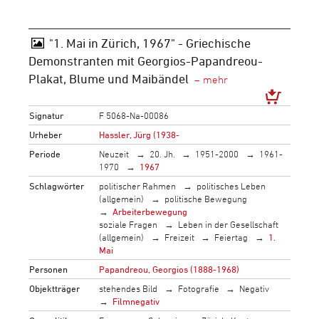
"1. Mai in Zürich, 1967" - Griechische
Demonstranten mit Georgios-Papandreou-
Plakat, Blume und Maibändel
Signatur
F 5068-Na-00086
Urheber
Hassler, Jürg (1938-
Periode
Neuzeit
20. Jh.
1951-2000
1961-
1970
1967
Schlagwörter
politischer Rahmen
politisches Leben
(allgemein)
politische Bewegung
Arbeiterbewegung
soziale Fragen
Leben in der Gesellschaft
(allgemein)
Freizeit
Feiertag
1.
Mai
Personen
Papandreou, Georgios (1888-1968)
Objektträger
stehendes Bild
Fotografie
Negativ
Filmnegativ