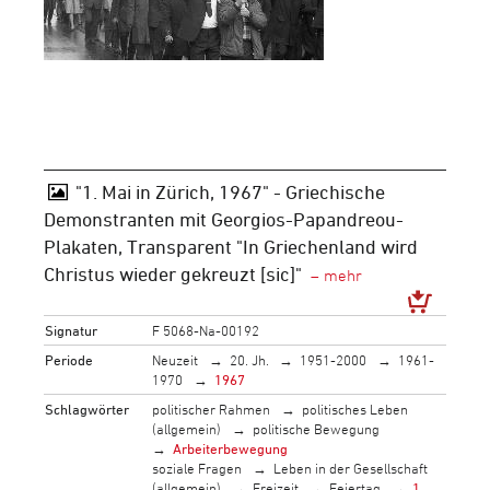
"1. Mai in Zürich, 1967" - Griechische
Demonstranten mit Georgios-Papandreou-
Plakaten, Transparent "In Griechenland wird
Christus wieder gekreuzt [sic]"
Signatur
F 5068-Na-00192
Periode
Neuzeit
20. Jh.
1951-2000
1961-
1970
1967
Schlagwörter
politischer Rahmen
politisches Leben
(allgemein)
politische Bewegung
Arbeiterbewegung
soziale Fragen
Leben in der Gesellschaft
(allgemein)
Freizeit
Feiertag
1.