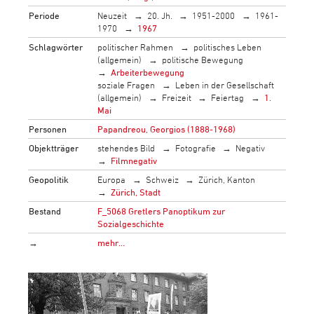
Periode
Neuzeit
20. Jh.
1951-2000
1961-
1970
1967
Schlagwörter
politischer Rahmen
politisches Leben
(allgemein)
politische Bewegung
Arbeiterbewegung
soziale Fragen
Leben in der Gesellschaft
(allgemein)
Freizeit
Feiertag
1.
Mai
Personen
Papandreou, Georgios (1888-1968)
Objektträger
stehendes Bild
Fotografie
Negativ
Filmnegativ
Geopolitik
Europa
Schweiz
Zürich, Kanton
Zürich, Stadt
Bestand
F_5068 Gretlers Panoptikum zur
Sozialgeschichte
→
mehr…