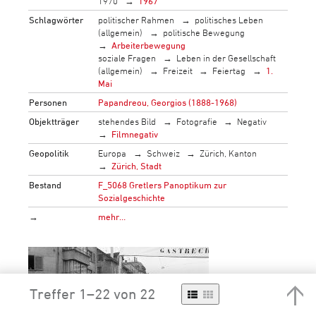
1970
1967
Schlagwörter
politischer Rahmen
politisches Leben
(allgemein)
politische Bewegung
Arbeiterbewegung
soziale Fragen
Leben in der Gesellschaft
(allgemein)
Freizeit
Feiertag
1.
Mai
Personen
Papandreou, Georgios (1888-1968)
Objektträger
stehendes Bild
Fotografie
Negativ
Filmnegativ
Geopolitik
Europa
Schweiz
Zürich, Kanton
Zürich, Stadt
Bestand
F_5068 Gretlers Panoptikum zur
Sozialgeschichte
→
mehr…
Treffer 1–22 von 22