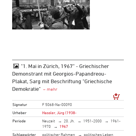
"1. Mai in Zürich, 1967" - Griechischer
Demonstrant mit Georgios-Papandreou-
Plakat, Sarg mit Beschriftung "Griechische
Demokratie"
Signatur
F 5068-Na-00090
Urheber
Hassler, Jürg (1938-
Periode
Neuzeit
20. Jh.
1951-2000
1961-
1970
1967
Schlagwörter
politischer Rahmen
politisches Leben