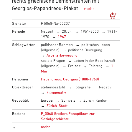
rechts griechische Demonstranten mit
Georgios-Papandreou-Plakat
Signatur
F 5068-Na-00207
Periode
Neuzeit
20. Jh.
1951-2000
1961-
1970
1967
Schlagwörter
politischer Rahmen
politisches Leben
(allgemein)
politische Bewegung
Arbeiterbewegung
soziale Fragen
Leben in der Gesellschaft
(allgemein)
Freizeit
Feiertag
1.
Mai
Personen
Papandreou, Georgios (1888-1968)
Objektträger
stehendes Bild
Fotografie
Negativ
Filmnegativ
Geopolitik
Europa
Schweiz
Zürich, Kanton
Zürich, Stadt
Bestand
F_5068 Gretlers Panoptikum zur
Sozialgeschichte
→
mehr…