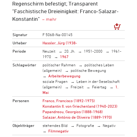
Regenschirm befestigt; Transparent
"Faschistische Dreieinigkeit: Franco-Salazar-
Konstantin"
Signatur
F 5068-Na-00145
Urheber
Hassler, Jürg (1938-
Periode
Neuzeit
20. Jh.
1951-2000
1961-
1970
1967
Schlagwörter
politischer Rahmen
politisches Leben
(allgemein)
politische Bewegung
Arbeiterbewegung
soziale Fragen
Leben in der Gesellschaft
(allgemein)
Freizeit
Feiertag
1.
Mai
Personen
Franco, Francisco (1892-1975)
Konstantin II. von Griechenland (1940-2023)
Papandreou, Georgios (1888-1968)
Salazar, António de Oliveira (1889-1970)
Objektträger
stehendes Bild
Fotografie
Negativ
Filmnegativ