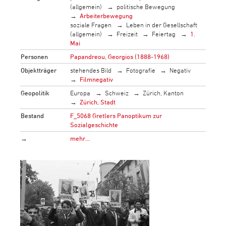
(allgemein)
politische Bewegung
Arbeiterbewegung
soziale Fragen
Leben in der Gesellschaft
(allgemein)
Freizeit
Feiertag
1.
Mai
Personen
Papandreou, Georgios (1888-1968)
Objektträger
stehendes Bild
Fotografie
Negativ
Filmnegativ
Geopolitik
Europa
Schweiz
Zürich, Kanton
Zürich, Stadt
Bestand
F_5068 Gretlers Panoptikum zur
Sozialgeschichte
→
mehr…