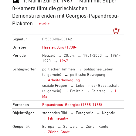
"1. Mai in Zürich, 1967" - Mann mit Super
8-Kamera filmt die griechischen
Demonstrierenden mit Georgios-Papandreou-
Plakaten
Signatur
F 5068-Na-00142
Urheber
Hassler, Jürg (1938-
Periode
Neuzeit
20. Jh.
1951-2000
1961-
1970
1967
Schlagwörter
politischer Rahmen
politisches Leben
(allgemein)
politische Bewegung
Arbeiterbewegung
soziale Fragen
Leben in der Gesellschaft
(allgemein)
Freizeit
Feiertag
1.
Mai
Personen
Papandreou, Georgios (1888-1968)
Objektträger
stehendes Bild
Fotografie
Negativ
Filmnegativ
Geopolitik
Europa
Schweiz
Zürich, Kanton
Zürich, Stadt