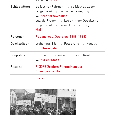
Schlagwörter
politischer Rahmen
politisches Leben
(allgemein)
politische Bewegung
Arbeiterbewegung
soziale Fragen
Leben in der Gesellschaft
(allgemein)
Freizeit
Feiertag
1.
Mai
Personen
Papandreou, Georgios (1888-1968)
Objektträger
stehendes Bild
Fotografie
Negativ
Filmnegativ
Geopolitik
Europa
Schweiz
Zürich, Kanton
Zürich, Stadt
Bestand
F_5068 Gretlers Panoptikum zur
Sozialgeschichte
→
mehr…