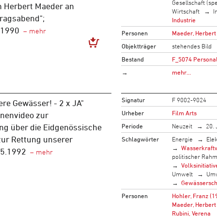
Gesellschaft (spe
n Herbert Maeder an
Wirtschaft
I
tragsabend";
Industrie
 1990
Personen
Maeder, Herbert
Objektträger
stehendes Bild
Bestand
F_5074 Persona
→
mehr…
Signatur
F 9002-9024
ere Gewässer! - 2 x JA"
Urheber
Film Arts
nenvideo zur
Periode
Neuzeit
20. 
g über die Eidgenössische
'zur Rettung unserer
Schlagwörter
Energie
Ele
Wasserkraft
05.1992
politischer Rah
Volksinitiativ
Umwelt
Umw
Gewässersch
Personen
Hohler, Franz (1
Maeder, Herbert
Rubini, Verena