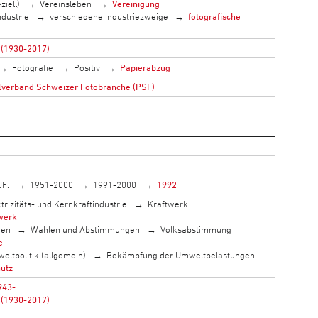
ziell)
Vereinsleben
Vereinigung
ndustrie
verschiedene Industriezweige
fotografische
 (1930-2017)
Fotografie
Positiv
Papierabzug
lverband Schweizer Fotobranche (PSF)
Jh.
1951-2000
1991-2000
1992
ktrizitäts- und Kernkraftindustrie
Kraftwerk
werk
men
Wahlen und Abstimmungen
Volksabstimmung
e
eltpolitik (allgemein)
Bekämpfung der Umweltbelastungen
utz
943-
 (1930-2017)