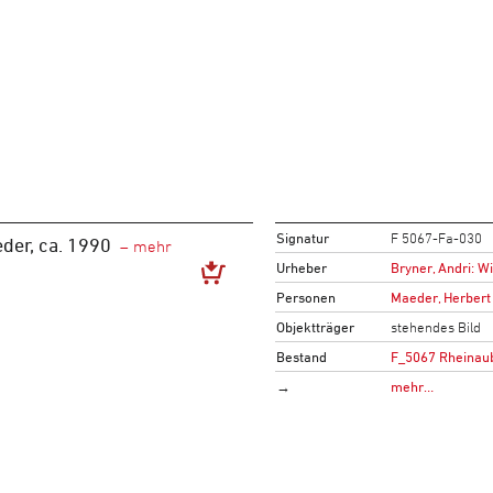
Signatur
F 5067-Fa-030
der, ca. 1990
Urheber
Bryner, Andri: W
Personen
Maeder, Herbert
Objektträger
stehendes Bild
Bestand
F_5067 Rheinau
→
mehr…