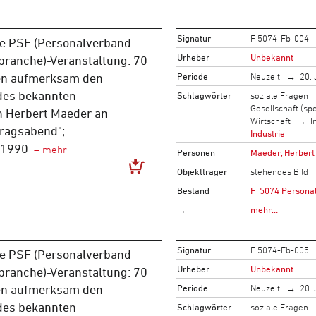
Signatur
F 5074-Fb-004
he PSF (Personalverband
Urheber
Unbekannt
branche)-Veranstaltung: 70
Periode
Neuzeit
20. 
en aufmerksam den
des bekannten
Schlagwörter
soziale Fragen
Gesellschaft (spe
n Herbert Maeder an
Wirtschaft
I
tragsabend";
Industrie
 1990
Personen
Maeder, Herbert
Objektträger
stehendes Bild
Bestand
F_5074 Persona
→
mehr…
Signatur
F 5074-Fb-005
he PSF (Personalverband
Urheber
Unbekannt
branche)-Veranstaltung: 70
Periode
Neuzeit
20. 
en aufmerksam den
des bekannten
Schlagwörter
soziale Fragen