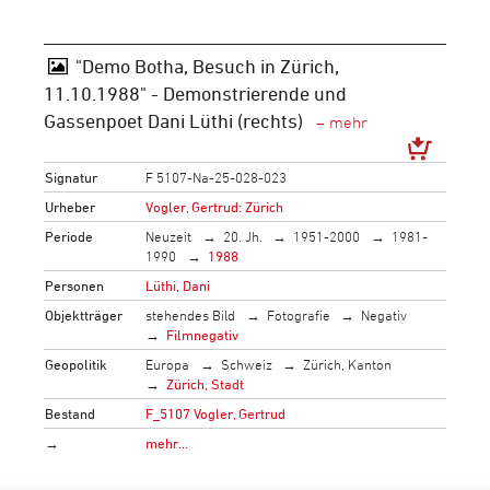
"Demo Botha, Besuch in Zürich,
11.10.1988" - Demonstrierende und
Gassenpoet Dani Lüthi (rechts)
Signatur
F 5107-Na-25-028-023
Urheber
Vogler, Gertrud: Zürich
Periode
Neuzeit
20. Jh.
1951-2000
1981-
1990
1988
Personen
Lüthi, Dani
Objektträger
stehendes Bild
Fotografie
Negativ
Filmnegativ
Geopolitik
Europa
Schweiz
Zürich, Kanton
Zürich, Stadt
Bestand
F_5107 Vogler, Gertrud
→
mehr…