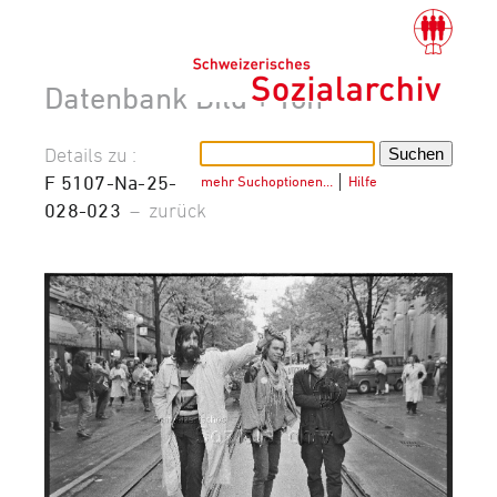
Datenbank Bild + Ton
Details zu :
F 5107-Na-25-
mehr Suchoptionen…
│
Hilfe
028-023
–
zurück