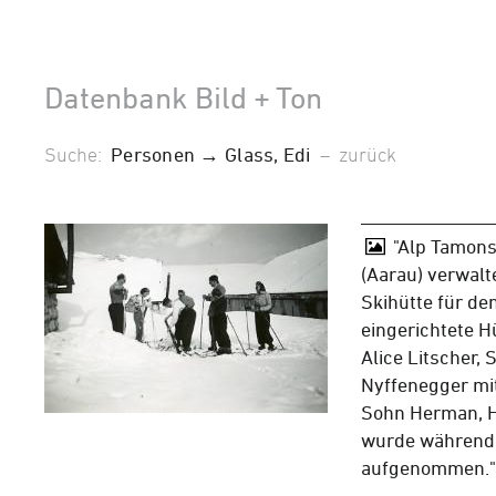
Datenbank Bild + Ton
Suche:
Personen → Glass, Edi
–
zurück
"Alp Tamons
(Aarau) verwalt
Skihütte für de
eingerichtete Hü
Alice Litscher,
Nyffenegger mit
Sohn Herman, Ha
wurde während
aufgenommen."