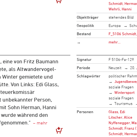
Schmidt, Herma
Wehrli, Hanni
Objektträger
stehendes Bild
Geopolitik
Europa
Sch
Bestand
F_5106 Schmidt,
→
mehr…
Signatur
F 5106-Fa-129
, eine von Fritz Baumann
Periode
Neuzeit
20. 
ete, als Altwandervogel-
Schlagwörter
politischer Rah
n Winter gemietete und
Jugendbewe
tte. Von Links: Edi Glass,
soziale Fragen
 Steuerkomissär
Wintersport
soziale Fragen
t unbekannter Person,
Tourismus
mit Sohn Herman, Hanni
Personen
Glass, Edi
ld wurde während den
Litscher, Alice
ufgenommen."
Nyffenegger, Ma
Schmidt, Franz 
Schmidt, Herma