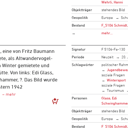
Wehrli, Hanni
Objektträger
stehendes Bild
Geopolitik
Europa
Sch
Bestand
F_5106 Schmidt,
→
mehr…
Signatur
F 5106-Fa-130
, eine von Fritz Baumann
Periode
Neuzeit
20. 
ete, als Altwandervogel-
Schlagwörter
politischer Rah
n Winter gemietete und
Jugendbewe
tte. Von links: Edi Glass,
soziale Fragen
ammer, ?. Das Bild wurde
Wintersport
soziale Fragen
stern 1942
Tourismus
Personen
Glass, Edi
Schwinghammer
Objektträger
stehendes Bild
Geopolitik
Europa
Sch
Bestand
F_5106 Schmidt,