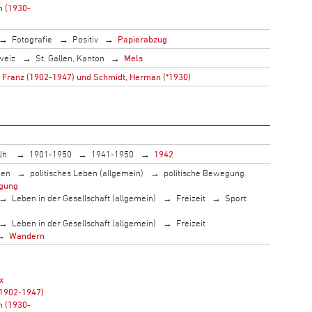
n (1930-
Fotografie
Positiv
Papierabzug
weiz
St. Gallen, Kanton
Mels
 Franz (1902-1947) und Schmidt, Herman (*1930)
Jh.
1901-1950
1941-1950
1942
men
politisches Leben (allgemein)
politische Bewegung
gung
Leben in der Gesellschaft (allgemein)
Freizeit
Sport
Leben in der Gesellschaft (allgemein)
Freizeit
Wandern
x
(1902-1947)
n (1930-