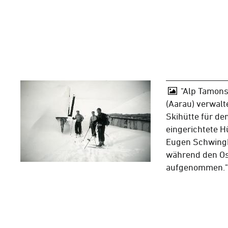
"Alp Tamons
(Aarau) verwalt
Skihütte für de
eingerichtete Hü
Eugen Schwingh
während den O
aufgenommen."