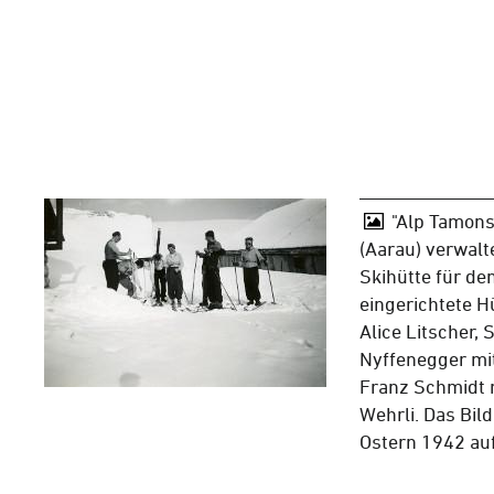
"Alp Tamons
(Aarau) verwalt
Skihütte für de
eingerichtete Hü
Alice Litscher,
Nyffenegger mi
Franz Schmidt 
Wehrli. Das Bi
Ostern 1942 a