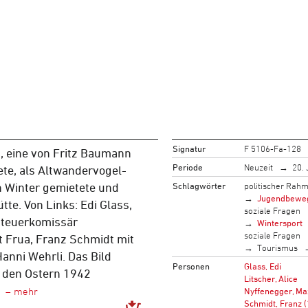
Signatur
F 5106-Fa-128
, eine von Fritz Baumann
Periode
Neuzeit
20. 
ete, als Altwandervogel-
Schlagwörter
politischer Rah
n Winter gemietete und
Jugendbewe
tte. Von Links: Edi Glass,
soziale Fragen
 Steuerkomissär
Wintersport
soziale Fragen
 Frua, Franz Schmidt mit
Tourismus
nni Wehrli. Das Bild
Personen
Glass, Edi
 den Ostern 1942
Litscher, Alice
Nyffenegger, Ma
Schmidt, Franz 