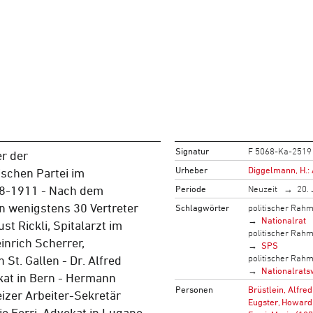
Signatur
F 5068-Ka-2519
er der
Urheber
Diggelmann, H.: 
schen Partei im
Periode
Neuzeit
20. 
08-1911 - Nach dem
n wenigstens 30 Vertreter
Schlagwörter
politischer Rah
Nationalrat
ust Rickli, Spitalarzt im
politischer Rah
inrich Scherrer,
SPS
politischer Rah
 St. Gallen - Dr. Alfred
Nationalrats
kat in Bern - Hermann
Personen
Brüstlein, Alfre
izer Arbeiter-Sekretär
Eugster, Howard
io Ferri, Advokat in Lugano