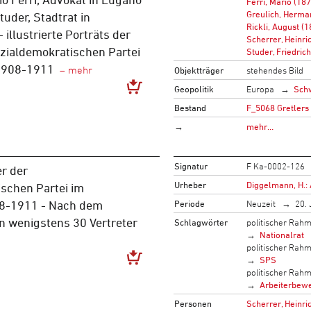
Ferri, Mario (18
Greulich, Herma
Studer, Stadtrat in
Rickli, August (
 - illustrierte Porträts der
Scherrer, Heinri
ozialdemokratischen Partei
Studer, Friedric
 1908-1911
Objektträger
stehendes Bild
Geopolitik
Europa
Sch
Bestand
F_5068 Gretlers
→
mehr…
Signatur
F Ka-0002-126
er der
Urheber
Diggelmann, H.: 
schen Partei im
Periode
Neuzeit
20. 
08-1911 - Nach dem
n wenigstens 30 Vertreter
Schlagwörter
politischer Rah
Nationalrat
politischer Rah
SPS
politischer Rah
Arbeiterbew
Personen
Scherrer, Heinri