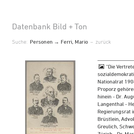
Datenbank Bild + Ton
Suche:
Personen → Ferri, Mario
–
zurück
"Die Vertret
sozialdemokrati
Nationalrat 19
Proporz gehöre
hinein - Dr. Aug
Langenthal - He
Regierungsrat in
Brüstlein, Advo
Greulich, Schwe
Zürich - Dr. Mar