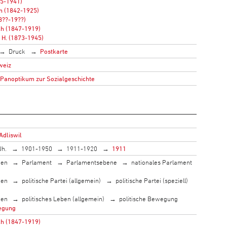
75-1941)
n (1842-1925)
18??-19??)
ch (1847-1919)
h H. (1873-1945)
Druck
Postkarte
weiz
 Panoptikum zur Sozialgeschichte
Adliswil
Jh.
1901-1950
1911-1920
1911
men
Parlament
Parlamentsebene
nationales Parlament
men
politische Partei (allgemein)
politische Partei (speziell)
men
politisches Leben (allgemein)
politische Bewegung
egung
ch (1847-1919)