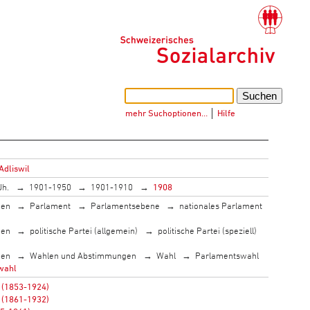
mehr Suchoptionen…
│
Hilfe
Adliswil
Jh.
1901-1950
1901-1910
1908
men
Parlament
Parlamentsebene
nationales Parlament
men
politische Partei (allgemein)
politische Partei (speziell)
men
Wahlen und Abstimmungen
Wahl
Parlamentswahl
wahl
d (1853-1924)
 (1861-1932)