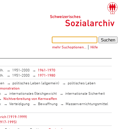
mehr Suchoptionen…
│
Hilfe
Jh.
1951-2000
1961-1970
Jh.
1951-2000
1971-1980
men
politisches Leben (allgemein)
politisches Leben
monstration
k
internationales Gleichgewicht
internationale Sicherheit
Nichtverbreitung von Kernwaffen
k
Verteidigung
Bewaffnung
Massenvernichtungsmittel
nrich (1919-1999)
(1917-1995)