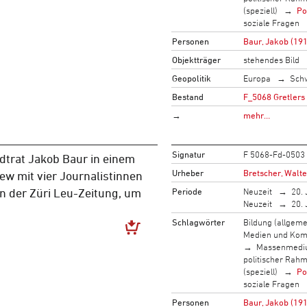
(speziell)
Po
soziale Fragen
Personen
Baur, Jakob (19
Objektträger
stehendes Bild
Geopolitik
Europa
Sch
Bestand
F_5068 Gretlers
→
mehr…
Signatur
F 5068-Fd-0503
dtrat Jakob Baur in einem
Urheber
Bretscher, Walte
iew mit vier Journalistinnen
Periode
Neuzeit
20. 
n der Züri Leu-Zeitung, um
Neuzeit
20. 
Schlagwörter
Bildung (allgeme
Medien und Kom
Massenmed
politischer Rah
(speziell)
Po
soziale Fragen
Personen
Baur, Jakob (19