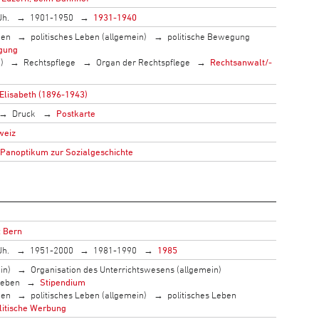
Jh.
1901-1950
1931-1940
men
politisches Leben (allgemein)
politische Bewegung
gung
)
Rechtspflege
Organ der Rechtspflege
Rechtsanwalt/-
 Elisabeth (1896-1943)
Druck
Postkarte
weiz
 Panoptikum zur Sozialgeschichte
: Bern
Jh.
1951-2000
1981-1990
1985
in)
Organisation des Unterrichtswesens (allgemein)
Leben
Stipendium
men
politisches Leben (allgemein)
politisches Leben
litische Werbung