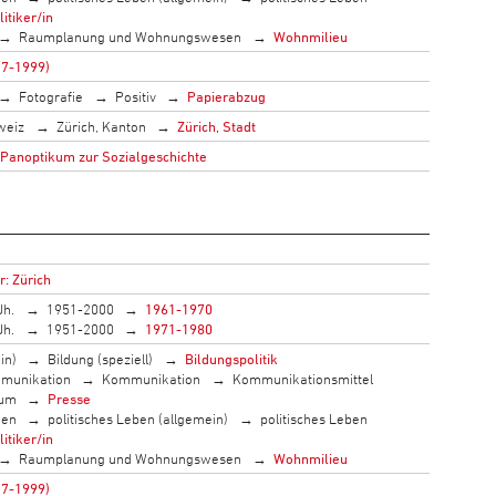
litiker/in
Raumplanung und Wohnungswesen
Wohnmilieu
17-1999)
Fotografie
Positiv
Papierabzug
weiz
Zürich, Kanton
Zürich, Stadt
 Panoptikum zur Sozialgeschichte
r: Zürich
Jh.
1951-2000
1961-1970
Jh.
1951-2000
1971-1980
in)
Bildung (speziell)
Bildungspolitik
munikation
Kommunikation
Kommunikationsmittel
ium
Presse
men
politisches Leben (allgemein)
politisches Leben
litiker/in
Raumplanung und Wohnungswesen
Wohnmilieu
17-1999)