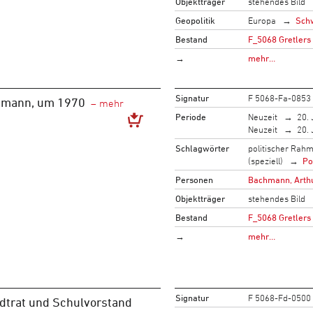
Objektträger
stehendes Bild
Geopolitik
Europa
Sch
Bestand
F_5068 Gretlers
→
mehr…
Signatur
F 5068-Fa-0853
hmann, um 1970
Periode
Neuzeit
20. 
Neuzeit
20. 
Schlagwörter
politischer Rah
(speziell)
Po
Personen
Bachmann, Arth
Objektträger
stehendes Bild
Bestand
F_5068 Gretlers
→
mehr…
Signatur
F 5068-Fd-0500
dtrat und Schulvorstand