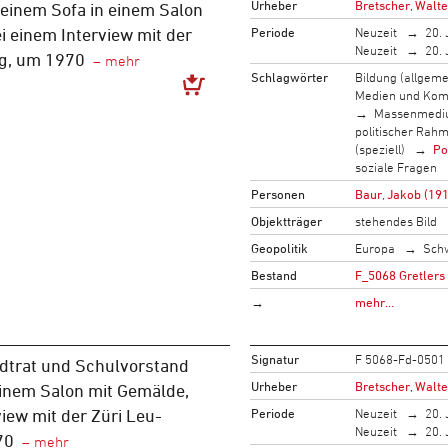
Urheber
Bretscher, Walte
 einem Sofa in einem Salon
Periode
Neuzeit
20. 
i einem Interview mit der
Neuzeit
20. 
ng, um 1970
Schlagwörter
Bildung (allgeme
Medien und Kom
Massenmed
politischer Rah
(speziell)
Po
soziale Fragen
Personen
Baur, Jakob (19
Objektträger
stehendes Bild
Geopolitik
Europa
Sch
Bestand
F_5068 Gretlers
→
mehr…
Signatur
F 5068-Fd-0501
dtrat und Schulvorstand
Urheber
Bretscher, Walte
einem Salon mit Gemälde,
Periode
Neuzeit
20. 
view mit der Züri Leu-
Neuzeit
20. 
70