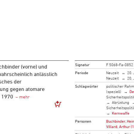
Signatur
F 5068-Fa-0852
chbinder (vorne) und
Periode
Neuzeit
20. 
 wahrscheinlich anlässlich
Neuzeit
20. 
sches der
Schlagwörter
politischer Rah
ung gegen atomare
(speziell)
De
m 1970
Sicherheitspoliti
Abrüstung
Sicherheitspoliti
Kernwaffe
Personen
Buchbinder, Hei
Villard, Arthur 