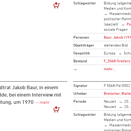
Schlagwörter
Bildung (allgeme
Medien und Kom
Massenmed
politischer Rah
(speziell)
Po
soziale Fragen
Personen
Baur, Jakob (19
Objektträger
stehendes Bild
Geopolitik
Europa
Sch
Bestand
F_5068 Gretlers
→
mehr…
Signatur
F 5068-Fd-0502
dtrat Jakob Baur, in einem
Urheber
Bretscher, Walte
de, bei einem Interview mit
Periode
Neuzeit
20. 
eitung, um 1970
Neuzeit
20. 
Schlagwörter
Bildung (allgeme
Medien und Kom
Massenmed
politischer Rah