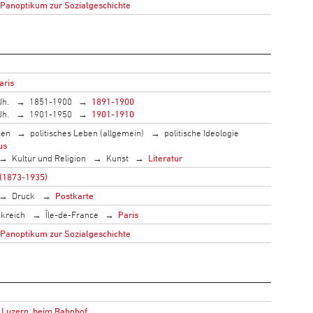
 Panoptikum zur Sozialgeschichte
aris
Jh.
1851-1900
1891-1900
Jh.
1901-1950
1901-1910
men
politisches Leben (allgemein)
politische Ideologie
us
Kultur und Religion
Kunst
Literatur
 (1873-1935)
Druck
Postkarte
kreich
Île-de-France
Paris
 Panoptikum zur Sozialgeschichte
: Luzern, beim Bahnhof