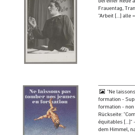
bei einer Rede 
Frauentag, Tra
"Arbeit [...] alle 
"Ne laisson
formation - Sup
formation - non
Rückseite: "Com
équitables [...]"
dem Himmel, na