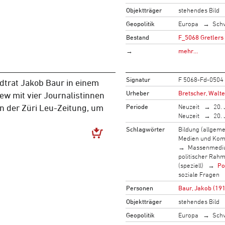
Objektträger
stehendes Bild
Geopolitik
Europa
Sch
Bestand
F_5068 Gretlers
→
mehr…
Signatur
F 5068-Fd-0504
dtrat Jakob Baur in einem
Urheber
Bretscher, Walte
iew mit vier Journalistinnen
Periode
Neuzeit
20. 
n der Züri Leu-Zeitung, um
Neuzeit
20. 
Schlagwörter
Bildung (allgeme
Medien und Kom
Massenmed
politischer Rah
(speziell)
Po
soziale Fragen
Personen
Baur, Jakob (19
Objektträger
stehendes Bild
Geopolitik
Europa
Sch