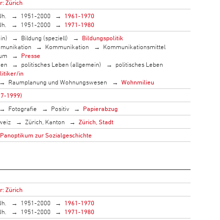
r: Zürich
Jh.
1951-2000
1961-1970
Jh.
1951-2000
1971-1980
in)
Bildung (speziell)
Bildungspolitik
munikation
Kommunikation
Kommunikationsmittel
ium
Presse
men
politisches Leben (allgemein)
politisches Leben
litiker/in
Raumplanung und Wohnungswesen
Wohnmilieu
17-1999)
Fotografie
Positiv
Papierabzug
weiz
Zürich, Kanton
Zürich, Stadt
 Panoptikum zur Sozialgeschichte
r: Zürich
Jh.
1951-2000
1961-1970
Jh.
1951-2000
1971-1980