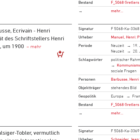
Bestand
F_5068 Gretlers
→
mehr…
Signatur
F 5068-Ka-3368
sse, Ecrivain - Henri
Urheber
Manuel, Henri: P
t des Schriftstellers Henri
Periode
Neuzeit
19. 
s, um 1900
Neuzeit
20. 
Schlagwörter
politischer Rah
Kommunism
soziale Fragen
Personen
Barbusse, Henri
Objektträger
stehendes Bild
Geopolitik
Europa
Fran
Bestand
F_5068 Gretlers
→
mehr…
Signatur
F 5068-Ka-3369
lsiger-Tobler, vermutlich
Urheber
Schneider, Jean