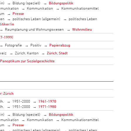
in)
Bildung (speziell)
Bildungspolitik
munikation
Kommunikation
Kommunikationsmittel
ium
Presse
men
politisches Leben (allgemein)
politisches Leben
litiker/in
Raumplanung und Wohnungswesen
Wohnmilieu
17-1999)
Fotografie
Positiv
Papierabzug
weiz
Zürich, Kanton
Zürich, Stadt
 Panoptikum zur Sozialgeschichte
r: Zürich
Jh.
1951-2000
1961-1970
Jh.
1951-2000
1971-1980
in)
Bildung (speziell)
Bildungspolitik
munikation
Kommunikation
Kommunikationsmittel
ium
Presse
men
politisches Leben (allgemein)
politisches Leben