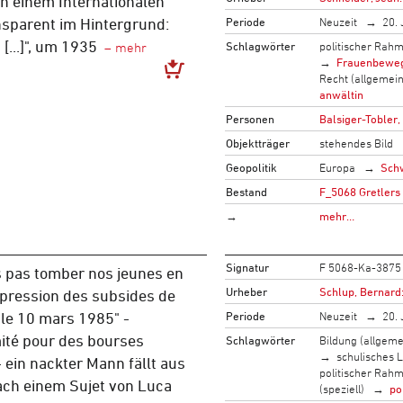
an einem Internationalen
Periode
Neuzeit
20. 
nsparent im Hintergrund:
= [...]", um 1935
Schlagwörter
politischer Rah
Frauenbewe
Recht (allgemein
anwältin
Personen
Balsiger-Tobler,
Objektträger
stehendes Bild
Geopolitik
Europa
Sch
Bestand
F_5068 Gretlers
→
mehr…
Signatur
F 5068-Ka-3875
s pas tomber nos jeunes en
Urheber
Schlup, Bernard
pression des subsides de
Periode
Neuzeit
20. 
 le 10 mars 1985" -
ité pour des bourses
Schlagwörter
Bildung (allgeme
schulisches 
 - ein nackter Mann fällt aus
politischer Rah
ch einem Sujet von Luca
(speziell)
po