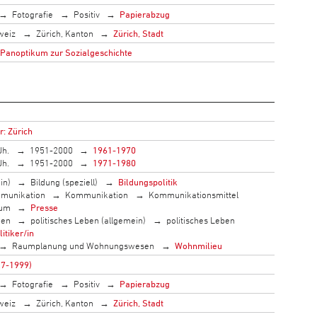
Fotografie
Positiv
Papierabzug
weiz
Zürich, Kanton
Zürich, Stadt
 Panoptikum zur Sozialgeschichte
r: Zürich
Jh.
1951-2000
1961-1970
Jh.
1951-2000
1971-1980
in)
Bildung (speziell)
Bildungspolitik
munikation
Kommunikation
Kommunikationsmittel
ium
Presse
men
politisches Leben (allgemein)
politisches Leben
litiker/in
Raumplanung und Wohnungswesen
Wohnmilieu
17-1999)
Fotografie
Positiv
Papierabzug
weiz
Zürich, Kanton
Zürich, Stadt