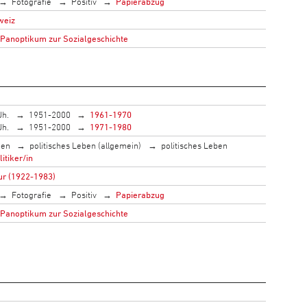
Fotografie
Positiv
Papierabzug
weiz
 Panoptikum zur Sozialgeschichte
Jh.
1951-2000
1961-1970
Jh.
1951-2000
1971-1980
men
politisches Leben (allgemein)
politisches Leben
litiker/in
ur (1922-1983)
Fotografie
Positiv
Papierabzug
 Panoptikum zur Sozialgeschichte