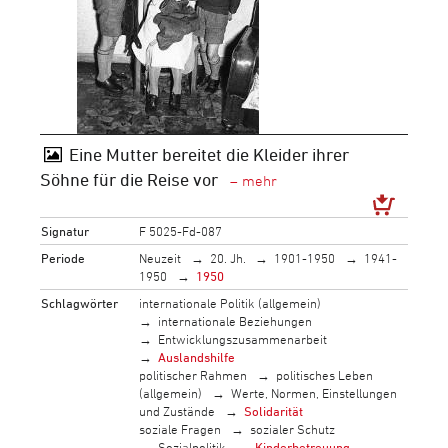
Eine Mutter bereitet die Kleider ihrer
Söhne für die Reise vor
Signatur
F 5025-Fd-087
Periode
Neuzeit
20. Jh.
1901-1950
1941-
1950
1950
Schlagwörter
internationale Politik (allgemein)
internationale Beziehungen
Entwicklungszusammenarbeit
Auslandshilfe
politischer Rahmen
politisches Leben
(allgemein)
Werte, Normen, Einstellungen
und Zustände
Solidarität
soziale Fragen
sozialer Schutz
Sozialpolitik
Kinderbetreuung