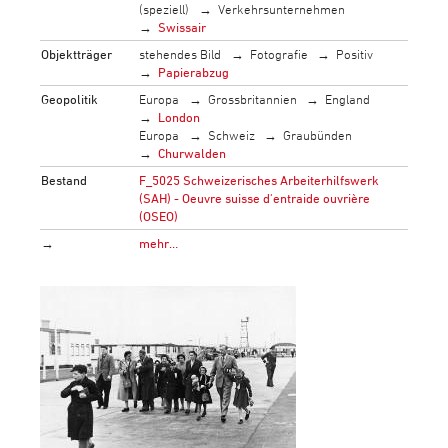
(speziell)
Verkehrsunternehmen
Swissair
Objektträger
stehendes Bild
Fotografie
Positiv
Papierabzug
Geopolitik
Europa
Grossbritannien
England
London
Europa
Schweiz
Graubünden
Churwalden
Bestand
F_5025 Schweizerisches Arbeiterhilfswerk
(SAH) - Oeuvre suisse d'entraide ouvrière
(OSEO)
→
mehr…