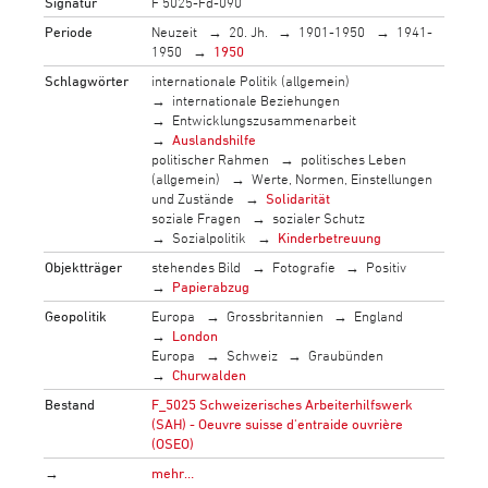
Signatur
F 5025-Fd-090
Periode
Neuzeit
20. Jh.
1901-1950
1941-
1950
1950
Schlagwörter
internationale Politik (allgemein)
internationale Beziehungen
Entwicklungszusammenarbeit
Auslandshilfe
politischer Rahmen
politisches Leben
(allgemein)
Werte, Normen, Einstellungen
und Zustände
Solidarität
soziale Fragen
sozialer Schutz
Sozialpolitik
Kinderbetreuung
Objektträger
stehendes Bild
Fotografie
Positiv
Papierabzug
Geopolitik
Europa
Grossbritannien
England
London
Europa
Schweiz
Graubünden
Churwalden
Bestand
F_5025 Schweizerisches Arbeiterhilfswerk
(SAH) - Oeuvre suisse d'entraide ouvrière
(OSEO)
→
mehr…