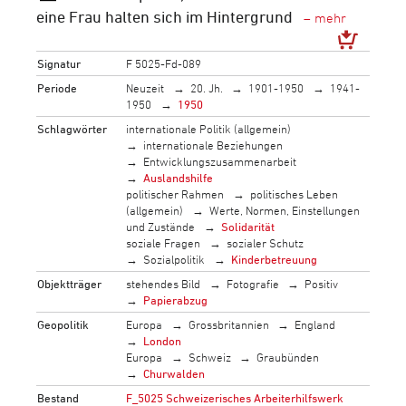
eine Frau halten sich im Hintergrund
Signatur
F 5025-Fd-089
Periode
Neuzeit
20. Jh.
1901-1950
1941-
1950
1950
Schlagwörter
internationale Politik (allgemein)
internationale Beziehungen
Entwicklungszusammenarbeit
Auslandshilfe
politischer Rahmen
politisches Leben
(allgemein)
Werte, Normen, Einstellungen
und Zustände
Solidarität
soziale Fragen
sozialer Schutz
Sozialpolitik
Kinderbetreuung
Objektträger
stehendes Bild
Fotografie
Positiv
Papierabzug
Geopolitik
Europa
Grossbritannien
England
London
Europa
Schweiz
Graubünden
Churwalden
Bestand
F_5025 Schweizerisches Arbeiterhilfswerk