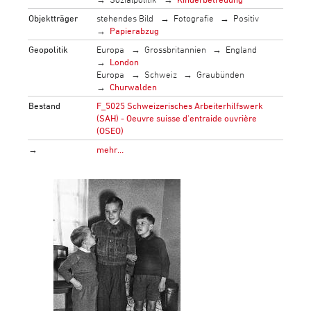
Objektträger
stehendes Bild
Fotografie
Positiv
Papierabzug
Geopolitik
Europa
Grossbritannien
England
London
Europa
Schweiz
Graubünden
Churwalden
Bestand
F_5025 Schweizerisches Arbeiterhilfswerk
(SAH) - Oeuvre suisse d'entraide ouvrière
(OSEO)
→
mehr…