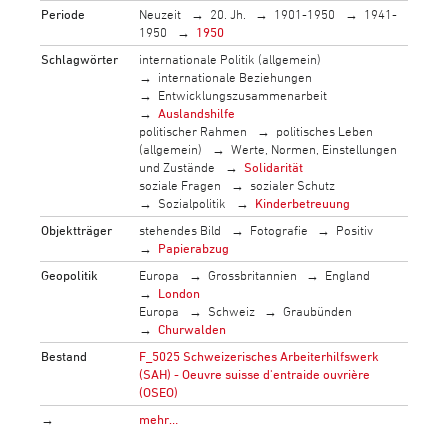
Periode
Neuzeit
20. Jh.
1901-1950
1941-
1950
1950
Schlagwörter
internationale Politik (allgemein)
internationale Beziehungen
Entwicklungszusammenarbeit
Auslandshilfe
politischer Rahmen
politisches Leben
(allgemein)
Werte, Normen, Einstellungen
und Zustände
Solidarität
soziale Fragen
sozialer Schutz
Sozialpolitik
Kinderbetreuung
Objektträger
stehendes Bild
Fotografie
Positiv
Papierabzug
Geopolitik
Europa
Grossbritannien
England
London
Europa
Schweiz
Graubünden
Churwalden
Bestand
F_5025 Schweizerisches Arbeiterhilfswerk
(SAH) - Oeuvre suisse d'entraide ouvrière
(OSEO)
→
mehr…