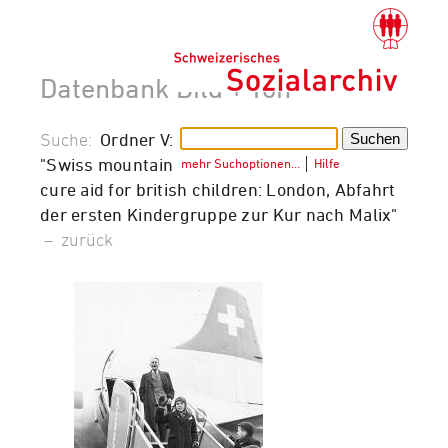
Datenbank Bild + Ton
Suche:
Ordner V:
"Swiss mountain
mehr Suchoptionen…
│
Hilfe
cure aid for british children: London, Abfahrt
der ersten Kindergruppe zur Kur nach Malix"
–
zurück