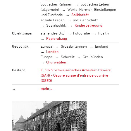
politischer Rahmen
politisches Leben
(allgemein)
Werte, Normen, Einstellungen
und Zustände
Solidarität
soziale Fragen
sozialer Schutz
Sozialpolitik
Kinderbetreuung
Objektträger
stehendes Bild
Fotografie
Positiv
Papierabzug
Geopolitik
Europa
Grossbritannien
England
London
Europa
Schweiz
Graubünden
Churwalden
Bestand
F_5025 Schweizerisches Arbeiterhilfswerk
(SAH) - Oeuvre suisse d'entraide ouvrière
(OSEO)
→
mehr…