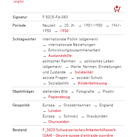
Signatur
F 5025-Fd-083
Periode
Neuzeit
20. Jh.
1901-1950
1941-
1950
1950
Schlagwörter
internationale Politik (allgemein)
internationale Beziehungen
Entwicklungszusammenarbeit
Auslandshilfe
politischer Rahmen
politisches Leben
(allgemein)
Werte, Normen, Einstellungen
und Zustände
Solidarität
soziale Fragen
sozialer Schutz
Sozialpolitik
Kinderbetreuung
Objektträger
stehendes Bild
Fotografie
Positiv
Papierabzug
Geopolitik
Europa
Grossbritannien
England
London
Europa
Schweiz
Graubünden
Churwalden
Bestand
F_5025 Schweizerisches Arbeiterhilfswerk
(SAH) - Oeuvre suisse d'entraide ouvrière