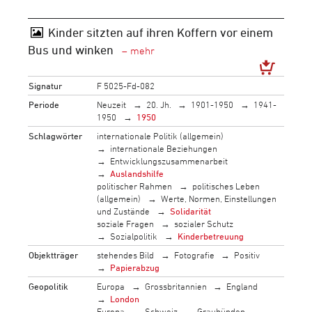
Kinder sitzten auf ihren Koffern vor einem
Bus und winken
Signatur
F 5025-Fd-082
Periode
Neuzeit
20. Jh.
1901-1950
1941-
1950
1950
Schlagwörter
internationale Politik (allgemein)
internationale Beziehungen
Entwicklungszusammenarbeit
Auslandshilfe
politischer Rahmen
politisches Leben
(allgemein)
Werte, Normen, Einstellungen
und Zustände
Solidarität
soziale Fragen
sozialer Schutz
Sozialpolitik
Kinderbetreuung
Objektträger
stehendes Bild
Fotografie
Positiv
Papierabzug
Geopolitik
Europa
Grossbritannien
England
London
Europa
Schweiz
Graubünden