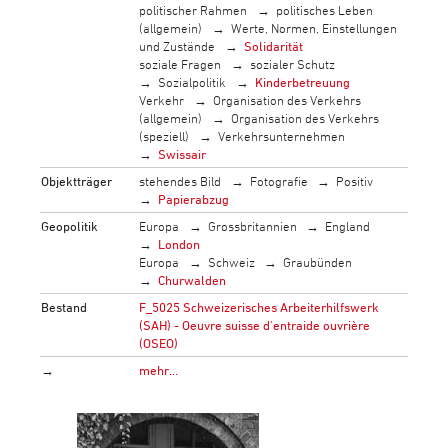
politischer Rahmen
politisches Leben
(allgemein)
Werte, Normen, Einstellungen
und Zustände
Solidarität
soziale Fragen
sozialer Schutz
Sozialpolitik
Kinderbetreuung
Verkehr
Organisation des Verkehrs
(allgemein)
Organisation des Verkehrs
(speziell)
Verkehrsunternehmen
Swissair
Objektträger
stehendes Bild
Fotografie
Positiv
Papierabzug
Geopolitik
Europa
Grossbritannien
England
London
Europa
Schweiz
Graubünden
Churwalden
Bestand
F_5025 Schweizerisches Arbeiterhilfswerk
(SAH) - Oeuvre suisse d'entraide ouvrière
(OSEO)
→
mehr…