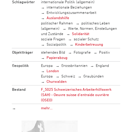
Schlagwörter
internationale Politik (allgemein)
internationale Beziehungen
Entwicklungszusammenarbeit
Auslandshilfe
politischer Rahmen
politisches Leben
(allgemein)
Werte, Normen, Einstellungen
und Zustände
Solidarität
soziale Fragen
sozialer Schutz
Sozialpolitik
Kinderbetreuung
Objektträger
stehendes Bild
Fotografie
Positiv
Papierabzug
Geopolitik
Europa
Grossbritannien
England
London
Europa
Schweiz
Graubünden
Churwalden
Bestand
F_5025 Schweizerisches Arbeiterhilfswerk
(SAH) - Oeuvre suisse d'entraide ouvrière
(OSEO)
→
mehr…