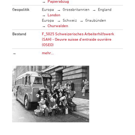
Papierabzug
Geopolitik
Europa
Grossbritannien
England
London
Europa
Schweiz
Graubünden
Churwalden
Bestand
F_5025 Schweizerisches Arbeiterhilfswerk
(SAH) - Oeuvre suisse d'entraide ouvrière
(OSEO)
→
mehr…