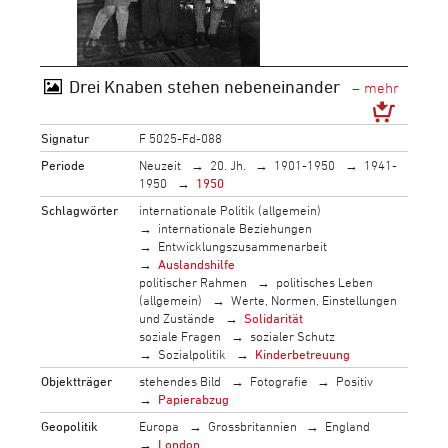
Drei Knaben stehen nebeneinander
Signatur
F 5025-Fd-088
Periode
Neuzeit
20. Jh.
1901-1950
1941-
1950
1950
Schlagwörter
internationale Politik (allgemein)
internationale Beziehungen
Entwicklungszusammenarbeit
Auslandshilfe
politischer Rahmen
politisches Leben
(allgemein)
Werte, Normen, Einstellungen
und Zustände
Solidarität
soziale Fragen
sozialer Schutz
Sozialpolitik
Kinderbetreuung
Objektträger
stehendes Bild
Fotografie
Positiv
Papierabzug
Geopolitik
Europa
Grossbritannien
England
London