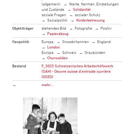
(allgemein)
Werte, Normen, Einstellungen
und Zustände
Solidarität
soziale Fragen
sozialer Schutz
Sozialpolitik
Kinderbetreuung
Objektträger
stehendes Bild
Fotografie
Positiv
Papierabzug
Geopolitik
Europa
Grossbritannien
England
London
Europa
Schweiz
Graubünden
Churwalden
Bestand
F_5025 Schweizerisches Arbeiterhilfswerk
(SAH) - Oeuvre suisse d'entraide ouvrière
(OSEO)
→
mehr…