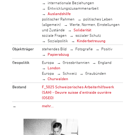
internationale Beziehungen
Entwicklungszusammenarbeit
Auslandshilfe
politischer Rahmen
politisches Leben
(allgemein)
Werte, Normen, Einstellungen
und Zustände
Solidarität
soziale Fragen
sozialer Schutz
Sozialpolitik
Kinderbetreuung
Objektträger
stehendes Bild
Fotografie
Positiv
Papierabzug
Geopolitik
Europa
Grossbritannien
England
London
Europa
Schweiz
Graubünden
Churwalden
Bestand
F_5025 Schweizerisches Arbeiterhilfswerk
(SAH) - Oeuvre suisse d'entraide ouvrière
(OSEO)
→
mehr…