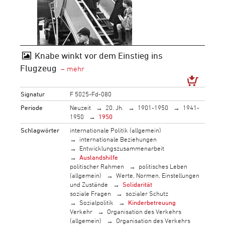
Knabe winkt vor dem Einstieg ins
Flugzeug
Signatur
F 5025-Fd-080
Periode
Neuzeit
20. Jh.
1901-1950
1941-
1950
1950
Schlagwörter
internationale Politik (allgemein)
internationale Beziehungen
Entwicklungszusammenarbeit
Auslandshilfe
politischer Rahmen
politisches Leben
(allgemein)
Werte, Normen, Einstellungen
und Zustände
Solidarität
soziale Fragen
sozialer Schutz
Sozialpolitik
Kinderbetreuung
Verkehr
Organisation des Verkehrs
(allgemein)
Organisation des Verkehrs