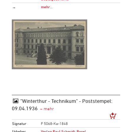
→
mehr…
"Winterthur - Technikum" - Poststempel:
09.04.1936
Signatur
F 5068-Ka-1848
Urheber
Verlag Paul Schmidt: Basel