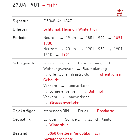
27.04.1901
Signatur
F 5068-Ka-1847
Urheber
Schlumpf, Heinrich: Winterthur
Periode
Neuzeit
19. Jh.
1851-1900
1891-
1900
Neuzeit
20. Jh.
1901-1950
1901-
1910
1901
Schlagwörter
soziale Fragen
Raumplanung und
Wohnungswesen
Raumplanung
öffentliche Infrastruktur
öffentliches
Gebäude
Verkehr
Landverkehr
Schienenverkehr
Bahnhof
Verkehr
Landverkehr
Strassenverkehr
Objektträger
stehendes Bild
Druck
Postkarte
Geopolitik
Europa
Schweiz
Zürich, Kanton
Winterthur
Bestand
F_5068 Gretlers Panoptikum zur
Sozialgeschichte