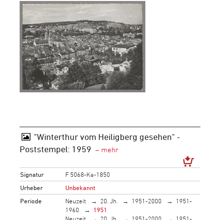
"Winterthur vom Heiligberg gesehen" -
Poststempel: 1959
Signatur
F 5068-Ka-1850
Urheber
Unbekannt
Periode
Neuzeit
20. Jh.
1951-2000
1951-
1960
1951
Neuzeit
20. Jh.
1951-2000
1951-