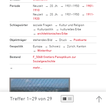
Periode
Neuzeit
20. Jh.
1901-1950
1901-
1910
Neuzeit
20. Jh.
1901-1950
1911-
1920
Schlagwörter
soziale Fragen
Kultur und Religion
Kulturpolitik
kulturelles Erbe
architektonisches Erbe
Objektträger
stehendes Bild
Druck
Postkarte
Geopolitik
Europa
Schweiz
Zürich, Kanton
Winterthur
Bestand
F_5068 Gretlers Panoptikum zur
Sozialgeschichte
→
mehr…
Treffer 1–29 von 29