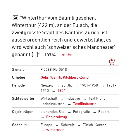
"Winterthur vom Bäumli gesehen.
Winterthur (422 m), an der Eulach, die
zweitgrösste Stadt des Kantons Zürich, ist
ausserordentlich reich und gewerbstätig; es
wird wohl auch 'schweizerisches Manchester'
genannt [...]" - 1904
Signatur
F 5068-Fb-0518
Urheber
Gebr. Wehrli: Kilchberg-Zürich
Periode
Neuzeit
20. Jh.
1901-1950
1901-
1910
1904
Schlagwörter
Wirtschaft
Industrie
Textil- und
Lederindustrie
Textilindustrie
Objektträger
stehendes Bild
Fotografie
Positiv
Papierabzug
Geopolitik
Europa
Schweiz
Zürich, Kanton
Winterthur