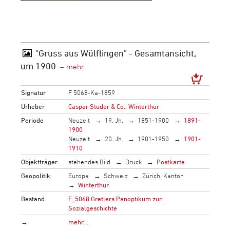
"Gruss aus Wülflingen" - Gesamtansicht,
um 1900
Signatur
F 5068-Ka-1859
Urheber
Caspar Studer & Co.: Winterthur
Periode
Neuzeit
19. Jh.
1851-1900
1891-
1900
Neuzeit
20. Jh.
1901-1950
1901-
1910
Objektträger
stehendes Bild
Druck
Postkarte
Geopolitik
Europa
Schweiz
Zürich, Kanton
Winterthur
Bestand
F_5068 Gretlers Panoptikum zur
Sozialgeschichte
→
mehr…