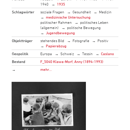
1940
1935
Schlagwörter
soziale Fragen
Gesundheit
Medizin
medizinische Untersuchung
politischer Rahmen
politisches Leben
(allgemein)
politische Bewegung
Jugendbewegung
Objektträger
stehendes Bild
Fotografie
Positiv
Papierabzug
Geopolitik
Europa
Schweiz
Tessin
Caslano
Bestand
F_5040 Klawa-Morf, Anny (1894-1993)
→
mehr…