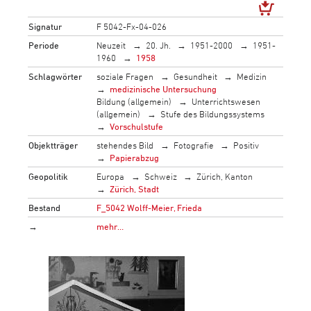
Signatur
F 5042-Fx-04-026
Periode
Neuzeit
20. Jh.
1951-2000
1951-
1960
1958
Schlagwörter
soziale Fragen
Gesundheit
Medizin
medizinische Untersuchung
Bildung (allgemein)
Unterrichtswesen
(allgemein)
Stufe des Bildungssystems
Vorschulstufe
Objektträger
stehendes Bild
Fotografie
Positiv
Papierabzug
Geopolitik
Europa
Schweiz
Zürich, Kanton
Zürich, Stadt
Bestand
F_5042 Wolff-Meier, Frieda
→
mehr…