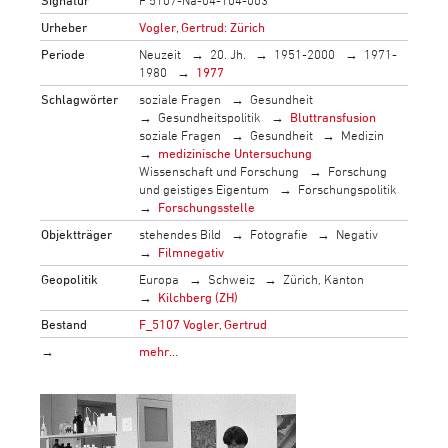
Urheber
Vogler, Gertrud: Zürich
Periode
Neuzeit
20. Jh.
1951-2000
1971-
1980
1977
Schlagwörter
soziale Fragen
Gesundheit
Gesundheitspolitik
Bluttransfusion
soziale Fragen
Gesundheit
Medizin
medizinische Untersuchung
Wissenschaft und Forschung
Forschung
und geistiges Eigentum
Forschungspolitik
Forschungsstelle
Objektträger
stehendes Bild
Fotografie
Negativ
Filmnegativ
Geopolitik
Europa
Schweiz
Zürich, Kanton
Kilchberg (ZH)
Bestand
F_5107 Vogler, Gertrud
→
mehr…