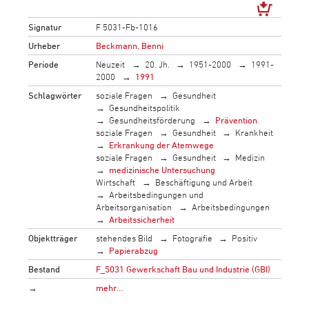
Signatur
F 5031-Fb-1016
Urheber
Beckmann, Benni
Periode
Neuzeit
20. Jh.
1951-2000
1991-
2000
1991
Schlagwörter
soziale Fragen
Gesundheit
Gesundheitspolitik
Gesundheitsförderung
Prävention
soziale Fragen
Gesundheit
Krankheit
Erkrankung der Atemwege
soziale Fragen
Gesundheit
Medizin
medizinische Untersuchung
Wirtschaft
Beschäftigung und Arbeit
Arbeitsbedingungen und
Arbeitsorganisation
Arbeitsbedingungen
Arbeitssicherheit
Objektträger
stehendes Bild
Fotografie
Positiv
Papierabzug
Bestand
F_5031 Gewerkschaft Bau und Industrie (GBI)
→
mehr…