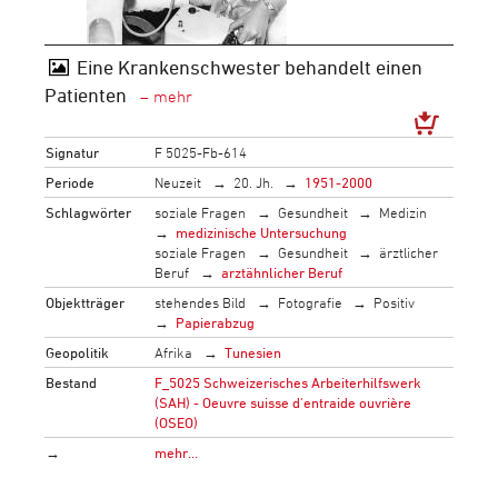
Eine Krankenschwester behandelt einen
Patienten
Signatur
F 5025-Fb-614
Periode
Neuzeit
20. Jh.
1951-2000
Schlagwörter
soziale Fragen
Gesundheit
Medizin
medizinische Untersuchung
soziale Fragen
Gesundheit
ärztlicher
Beruf
arztähnlicher Beruf
Objektträger
stehendes Bild
Fotografie
Positiv
Papierabzug
Geopolitik
Afrika
Tunesien
Bestand
F_5025 Schweizerisches Arbeiterhilfswerk
(SAH) - Oeuvre suisse d'entraide ouvrière
(OSEO)
→
mehr…