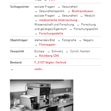
Schlagwörter
soziale Fragen
Gesundheit
Gesundheitspolitik
Bluttransfusion
soziale Fragen
Gesundheit
Medizin
medizinische Untersuchung
Wissenschaft und Forschung
Forschung
und geistiges Eigentum
Forschungspolitik
Forschungsstelle
Objektträger
stehendes Bild
Fotografie
Negativ
Filmnegativ
Geopolitik
Europa
Schweiz
Zürich, Kanton
Kilchberg (ZH)
Bestand
F_5107 Vogler, Gertrud
→
mehr…