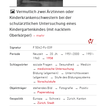
Vermutlich zwei Ärztinnen oder
Kinderkrankenschwestern bei der
schulärztlichen Untersuchung eines
Kindergartenkindes (mit nacktem
Oberkörper)
Signatur
F 5042-Fc-039
Periode
Neuzeit
20. Jh.
1951-2000
1951-
1960
1958
Schlagwörter
soziale Fragen
Gesundheit
Medizin
medizinische Untersuchung
Bildung (allgemein)
Unterrichtswesen
(allgemein)
Stufe des Bildungssystems
Vorschulstufe
Objektträger
stehendes Bild
Fotografie
Positiv
Papierabzug
Geopolitik
Europa
Schweiz
Zürich, Kanton
Zürich, Stadt