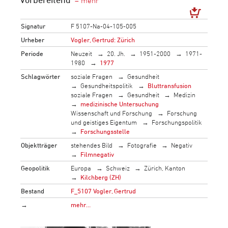
Signatur
F 5107-Na-04-105-005
Urheber
Vogler, Gertrud: Zürich
Periode
Neuzeit
20. Jh.
1951-2000
1971-
1980
1977
Schlagwörter
soziale Fragen
Gesundheit
Gesundheitspolitik
Bluttransfusion
soziale Fragen
Gesundheit
Medizin
medizinische Untersuchung
Wissenschaft und Forschung
Forschung
und geistiges Eigentum
Forschungspolitik
Forschungsstelle
Objektträger
stehendes Bild
Fotografie
Negativ
Filmnegativ
Geopolitik
Europa
Schweiz
Zürich, Kanton
Kilchberg (ZH)
Bestand
F_5107 Vogler, Gertrud
→
mehr…