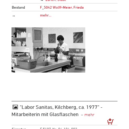
Bestand
F_5042 Wolff-Meier, Frieda
→
mehr…
"Labor Sanitas, Kilchberg, ca. 1977" -
Mitarbeiterin mit Glasflaschen
Signatur
F 5107-Na-04-104-003