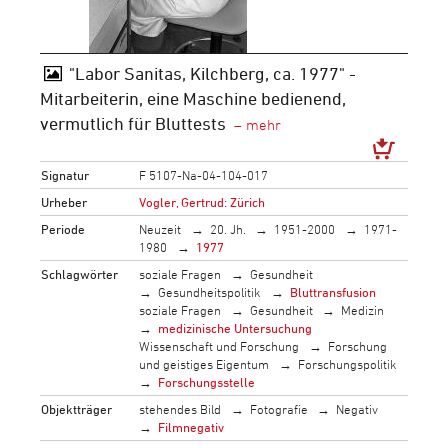
"Labor Sanitas, Kilchberg, ca. 1977" -
Mitarbeiterin, eine Maschine bedienend,
vermutlich für Bluttests
Signatur
F 5107-Na-04-104-017
Urheber
Vogler, Gertrud: Zürich
Periode
Neuzeit
20. Jh.
1951-2000
1971-
1980
1977
Schlagwörter
soziale Fragen
Gesundheit
Gesundheitspolitik
Bluttransfusion
soziale Fragen
Gesundheit
Medizin
medizinische Untersuchung
Wissenschaft und Forschung
Forschung
und geistiges Eigentum
Forschungspolitik
Forschungsstelle
Objektträger
stehendes Bild
Fotografie
Negativ
Filmnegativ