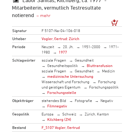
"Labor Sanitas, Kilchberg, ca. 1977" -
Mitarbeiterin, vermutlich Testresultate
notierend
Signatur
F 5107-Na-04-106-018
Urheber
Vogler, Gertrud: Zürich
Periode
Neuzeit
20. Jh.
1951-2000
1971-
1980
1977
Schlagwörter
soziale Fragen
Gesundheit
Gesundheitspolitik
Bluttransfusion
soziale Fragen
Gesundheit
Medizin
medizinische Untersuchung
Wissenschaft und Forschung
Forschung
und geistiges Eigentum
Forschungspolitik
Forschungsstelle
Objektträger
stehendes Bild
Fotografie
Negativ
Filmnegativ
Geopolitik
Europa
Schweiz
Zürich, Kanton
Kilchberg (ZH)
Bestand
F_5107 Vogler, Gertrud