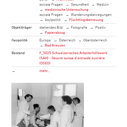
soziale Fragen
Gesundheit
Medizin
medizinische Untersuchung
soziale Fragen
Wanderungsbewegungen
Asylpolitik
Flüchtlingsbetreuung
Objektträger
stehendes Bild
Fotografie
Positiv
Papierabzug
Geopolitik
Europa
Österreich
Oberösterreich
Bad Kreuzen
Bestand
F_5025 Schweizerisches Arbeiterhilfswerk
(SAH) - Oeuvre suisse d'entraide ouvrière
(OSEO)
→
mehr…