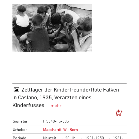
Zeltlager der Kinderfreunde/Rote Falken
in Caslano, 1935, Verarzten eines
Kinderfusses
Signatur
F 5040-Fb-005
Urheber
Masshardt, W.: Bern
Periode
Neuzeit
20. Jh.
1901-1950
1931-