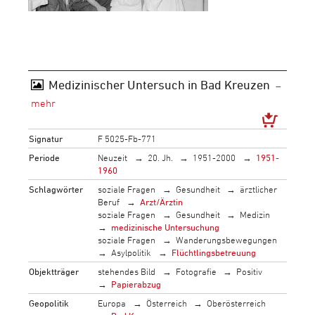
Medizinischer Untersuch in Bad Kreuzen
Signatur
F 5025-Fb-771
Periode
Neuzeit
20. Jh.
1951-2000
1951-
1960
Schlagwörter
soziale Fragen
Gesundheit
ärztlicher
Beruf
Arzt/Ärztin
soziale Fragen
Gesundheit
Medizin
medizinische Untersuchung
soziale Fragen
Wanderungsbewegungen
Asylpolitik
Flüchtlingsbetreuung
Objektträger
stehendes Bild
Fotografie
Positiv
Papierabzug
Geopolitik
Europa
Österreich
Oberösterreich