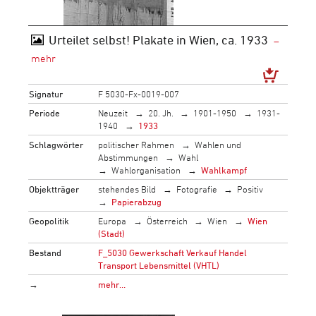
Urteilet selbst! Plakate in Wien, ca. 1933
Signatur
F 5030-Fx-0019-007
Periode
Neuzeit
20. Jh.
1901-1950
1931-
1940
1933
Schlagwörter
politischer Rahmen
Wahlen und
Abstimmungen
Wahl
Wahlorganisation
Wahlkampf
Objektträger
stehendes Bild
Fotografie
Positiv
Papierabzug
Geopolitik
Europa
Österreich
Wien
Wien
(Stadt)
Bestand
F_5030 Gewerkschaft Verkauf Handel
Transport Lebensmittel (VHTL)
→
mehr…