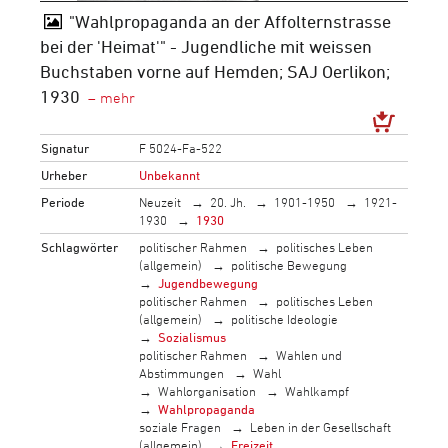
"Wahlpropaganda an der Affolternstrasse
bei der 'Heimat'" - Jugendliche mit weissen
Buchstaben vorne auf Hemden; SAJ Oerlikon;
1930
Signatur
F 5024-Fa-522
Urheber
Unbekannt
Periode
Neuzeit
20. Jh.
1901-1950
1921-
1930
1930
Schlagwörter
politischer Rahmen
politisches Leben
(allgemein)
politische Bewegung
Jugendbewegung
politischer Rahmen
politisches Leben
(allgemein)
politische Ideologie
Sozialismus
politischer Rahmen
Wahlen und
Abstimmungen
Wahl
Wahlorganisation
Wahlkampf
Wahlpropaganda
soziale Fragen
Leben in der Gesellschaft
(allgemein)
Freizeit