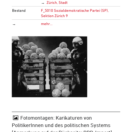
Zürich, Stadt
Bestand
F_5010 Sozialdemokratische Partei (SP),
Sektion Zürich 9
→
mehr…
Fotomontagen: Karikaturen von
PolitikerInnen und des politischen Systems