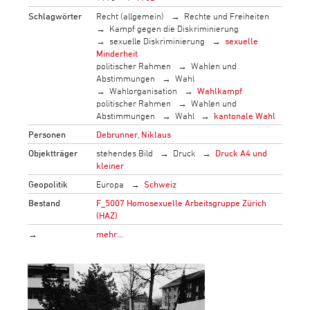
Schlagwörter
Recht (allgemein)
Rechte und Freiheiten
Kampf gegen die Diskriminierung
sexuelle Diskriminierung
sexuelle
Minderheit
politischer Rahmen
Wahlen und
Abstimmungen
Wahl
Wahlorganisation
Wahlkampf
politischer Rahmen
Wahlen und
Abstimmungen
Wahl
kantonale Wahl
Personen
Debrunner, Niklaus
Objektträger
stehendes Bild
Druck
Druck A4 und
kleiner
Geopolitik
Europa
Schweiz
Bestand
F_5007 Homosexuelle Arbeitsgruppe Zürich
(HAZ)
→
mehr…