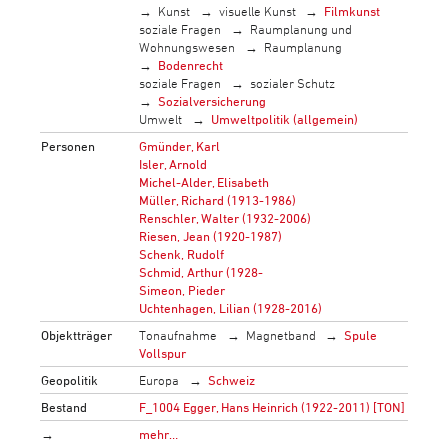
Kunst
visuelle Kunst
Filmkunst
soziale Fragen
Raumplanung und
Wohnungswesen
Raumplanung
Bodenrecht
soziale Fragen
sozialer Schutz
Sozialversicherung
Umwelt
Umweltpolitik (allgemein)
Personen
Gmünder, Karl
Isler, Arnold
Michel-Alder, Elisabeth
Müller, Richard (1913-1986)
Renschler, Walter (1932-2006)
Riesen, Jean (1920-1987)
Schenk, Rudolf
Schmid, Arthur (1928-
Simeon, Pieder
Uchtenhagen, Lilian (1928-2016)
Objektträger
Tonaufnahme
Magnetband
Spule
Vollspur
Geopolitik
Europa
Schweiz
Bestand
F_1004 Egger, Hans Heinrich (1922-2011) [TON]
→
mehr…