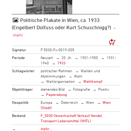
Politische Plakate in Wien, ca. 1933
(Engelbert Dolfuss oder Kurt Schuschnigg?)
Signatur
F 5030-Fx-0019-005
Periode
Neuzeit
20. Jh.
1901-1950
1931-
1940
1933
Schlagwörter
politischer Rahmen
Wahlen und
Abstimmungen
Wahl
Wahlorganisation
Wahlkampf
Objektträger
stehendes Bild
Fotografie
Positiv
Papierabzug
Geopolitik
Europa
Österreich
Wien
Wien
(Stadt)
Bestand
F_5030 Gewerkschaft Verkauf Handel
Transport Lebensmittel (VHTL)
→
mehr…