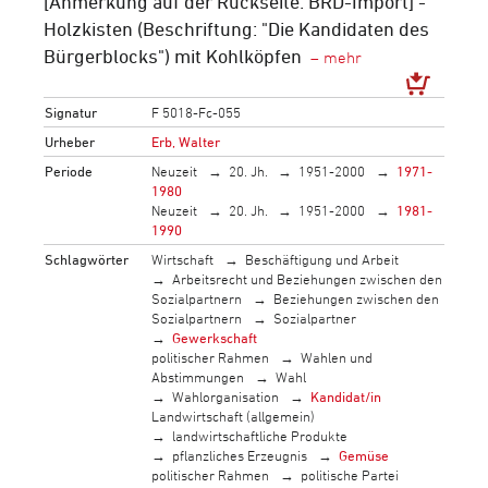
[Anmerkung auf der Rückseite: BRD-Import] -
Holzkisten (Beschriftung: "Die Kandidaten des
Bürgerblocks") mit Kohlköpfen
Signatur
F 5018-Fc-055
Urheber
Erb, Walter
Periode
Neuzeit
20. Jh.
1951-2000
1971-
1980
Neuzeit
20. Jh.
1951-2000
1981-
1990
Schlagwörter
Wirtschaft
Beschäftigung und Arbeit
Arbeitsrecht und Beziehungen zwischen den
Sozialpartnern
Beziehungen zwischen den
Sozialpartnern
Sozialpartner
Gewerkschaft
politischer Rahmen
Wahlen und
Abstimmungen
Wahl
Wahlorganisation
Kandidat/in
Landwirtschaft (allgemein)
landwirtschaftliche Produkte
pflanzliches Erzeugnis
Gemüse
politischer Rahmen
politische Partei