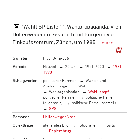
"Wählt SP Liste 1": Wahlpropaganda; Vreni
Hollenweger im Gespräch mit Bürgerin vor
Einkaufszentrum, Zürich, um 1985
Signatur
F 5010-Fa-006
Periode
Neuzeit
20. Jh.
1951-2000
1981-
1990
Schlagwörter
politischer Rahmen
Wahlen und
Abstimmungen
Wahl
Wahlorganisation
Wahlkampf
politischer Rahmen
politische Partei
(allgemein)
politische Partei (speziell)
SPS
Personen
Hollenweger, Vreni
Objektträger
stehendes Bild
Fotografie
Positiv
Papierabzug
Geopolitik
Europa
Schweiz
Zürich, Kanton