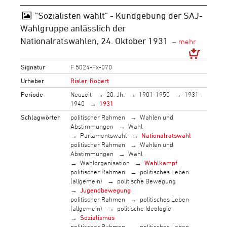
"Sozialisten wählt" - Kundgebung der SAJ-
Wahlgruppe anlässlich der
Nationalratswahlen, 24. Oktober 1931
Signatur
F 5024-Fx-070
Urheber
Risler, Robert
Periode
Neuzeit
20. Jh.
1901-1950
1931-
1940
1931
Schlagwörter
politischer Rahmen
Wahlen und
Abstimmungen
Wahl
Parlamentswahl
Nationalratswahl
politischer Rahmen
Wahlen und
Abstimmungen
Wahl
Wahlorganisation
Wahlkampf
politischer Rahmen
politisches Leben
(allgemein)
politische Bewegung
Jugendbewegung
politischer Rahmen
politisches Leben
(allgemein)
politische Ideologie
Sozialismus
politischer Rahmen
politisches Leben