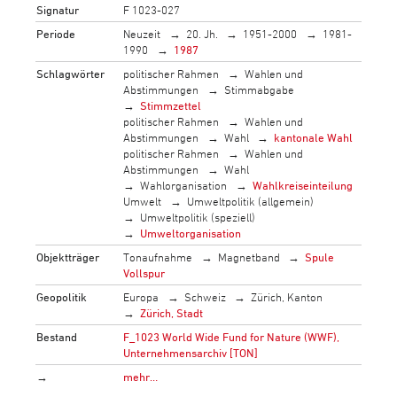
Signatur
F 1023-027
Periode
Neuzeit
20. Jh.
1951-2000
1981-
1990
1987
Schlagwörter
politischer Rahmen
Wahlen und
Abstimmungen
Stimmabgabe
Stimmzettel
politischer Rahmen
Wahlen und
Abstimmungen
Wahl
kantonale Wahl
politischer Rahmen
Wahlen und
Abstimmungen
Wahl
Wahlorganisation
Wahlkreiseinteilung
Umwelt
Umweltpolitik (allgemein)
Umweltpolitik (speziell)
Umweltorganisation
Objektträger
Tonaufnahme
Magnetband
Spule
Vollspur
Geopolitik
Europa
Schweiz
Zürich, Kanton
Zürich, Stadt
Bestand
F_1023 World Wide Fund for Nature (WWF),
Unternehmensarchiv [TON]
→
mehr…