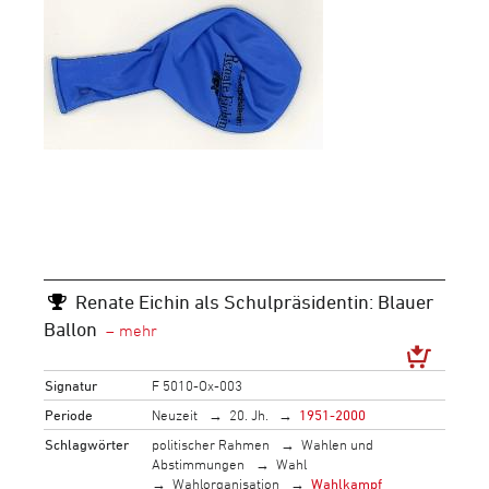
Renate Eichin als Schulpräsidentin: Blauer
Ballon
Signatur
F 5010-Ox-003
Periode
Neuzeit
20. Jh.
1951-2000
Schlagwörter
politischer Rahmen
Wahlen und
Abstimmungen
Wahl
Wahlorganisation
Wahlkampf